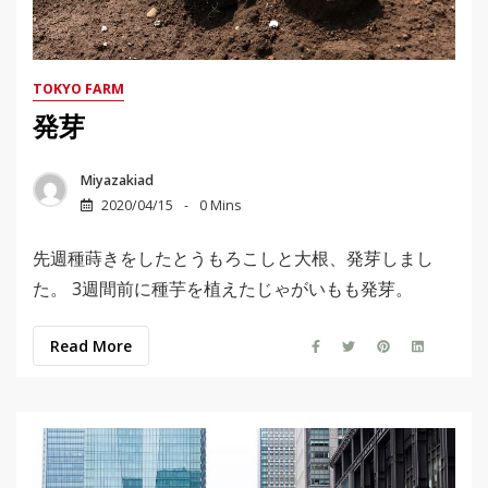
TOKYO FARM
発芽
Miyazakiad
2020/04/15
0 Mins
先週種蒔きをしたとうもろこしと大根、発芽しまし
た。 3週間前に種芋を植えたじゃがいもも発芽。
Read More