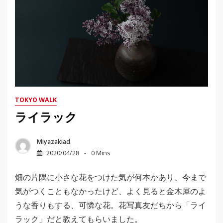
TOKYO WALK
ライラック
Miyazakiad
2020/04/28
0 Mins
畑の片隅に小さな花をつけた気が何本かあり、今まで
気がつくこともなかったけど、よく見ると金木犀のよ
うな香りもする、可憐な花。花写真友だちから「ライ
ラック」だと教えてもらいました。