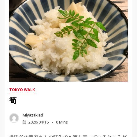
TOKYO WALK
筍
Miyazakiad
2020/04/16
0 Mins