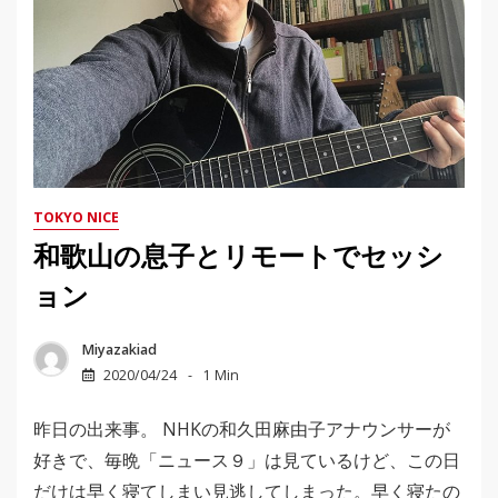
TOKYO NICE
和歌山の息子とリモートでセッシ
ョン
Miyazakiad
2020/04/24
1 Min
昨日の出来事。 NHKの和久田麻由子アナウンサーが
好きで、毎晩「ニュース９」は見ているけど、この日
だけは早く寝てしまい見逃してしまった。早く寝たの