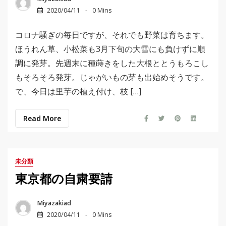
2020/04/11
0 Mins
コロナ騒ぎの毎日ですが、それでも野菜は育ちます。
ほうれん草、小松菜も3月下旬の大雪にも負けずに順
調に発芽。先週末に種蒔きをした大根ととうもろこし
もそろそろ発芽。じゃがいもの芽も出始めそうです。
で、今日は里芋の植え付け、枝 […]
Read More
未分類
東京都の自粛要請
Miyazakiad
2020/04/11
0 Mins