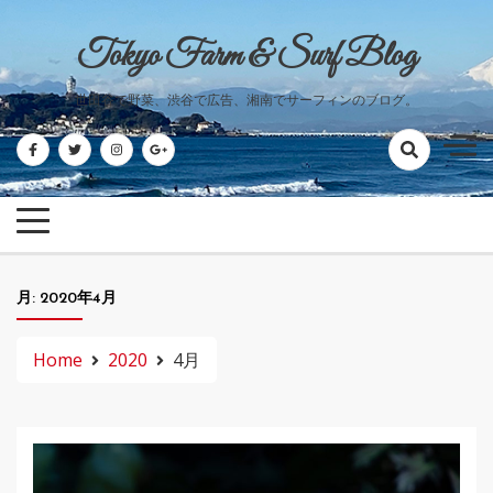
Skip
to
Tokyo Farm & Surf Blog
content
世田谷で野菜、渋谷で広告、湘南でサーフィンのブログ。
月:
2020年4月
Home
2020
4月