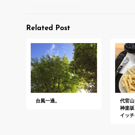
ナ
ビ
Related Post
ゲ
ー
シ
ョ
ン
台風一過。
代官山
神楽坂
イッチ