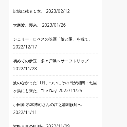
2023/02/12
記憶に残る１本。
2023/01/26
大寒波、襲来。
ジェリー・ロペスの映画「陰と陽」を観て。
2022/12/17
初めての伊豆・多々戸浜へサーフトリップ
2022/11/28
波のなかった11月、ついにその日が湘南・七里
2022/11/25
ヶ浜にも来た、The Day!
小田原 杉本博司さんの江之浦測候所へ
2022/11/11
2022/11/09
皆既月食の観測へ