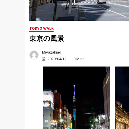
TOKYO WALK
東京の風景
Miyazakiad
2020/04/12
0 Mins