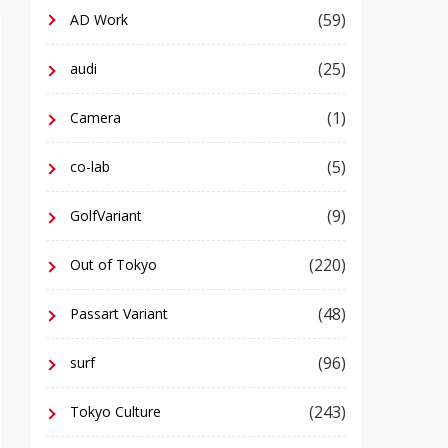
(59)
AD Work
(25)
audi
(1)
Camera
(5)
co-lab
(9)
GolfVariant
(220)
Out of Tokyo
(48)
Passart Variant
(96)
surf
(243)
Tokyo Culture