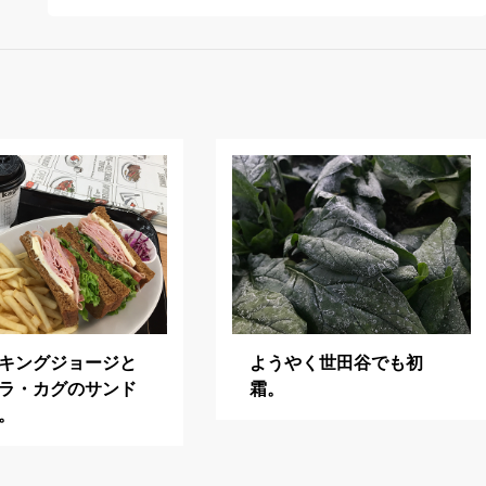
キングジョージと
ようやく世田谷でも初
ラ・カグのサンド
霜。
。