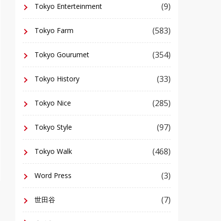
(9)
Tokyo Enterteinment
(583)
Tokyo Farm
(354)
Tokyo Gourumet
(33)
Tokyo History
(285)
Tokyo Nice
(97)
Tokyo Style
(468)
Tokyo Walk
(3)
Word Press
(7)
世田谷