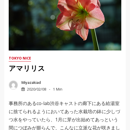
TOKYO NICE
アマリリス
Miyazakiad
2020/02/08
1 Min
事務所のあるco-lab渋谷キャストの廊下にある給湯室
に捨てられるようにおいてあった水栽培の鉢に少しづ
つ水をやっていたら、1月に芽が出始めてあっという
間につぼみが膨らんで、こんなに立派な花が咲きまし