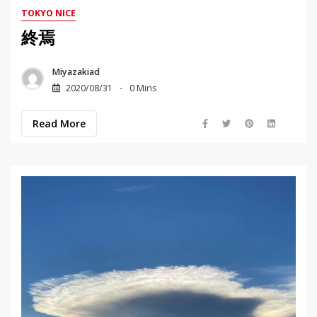
TOKYO NICE
終焉
Miyazakiad
2020/08/31
0 Mins
Read More