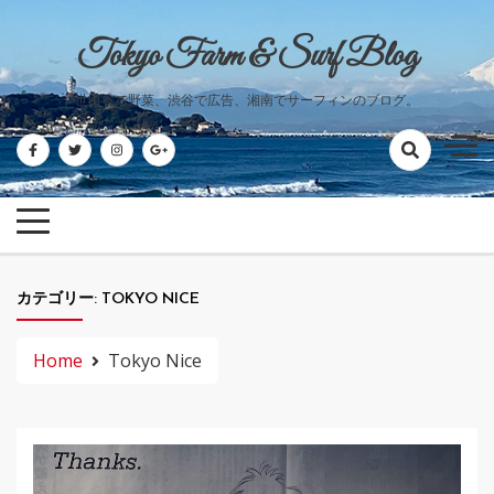
Skip
to
Tokyo Farm & Surf Blog
content
世田谷で野菜、渋谷で広告、湘南でサーフィンのブログ。
カテゴリー:
TOKYO NICE
Home
Tokyo Nice