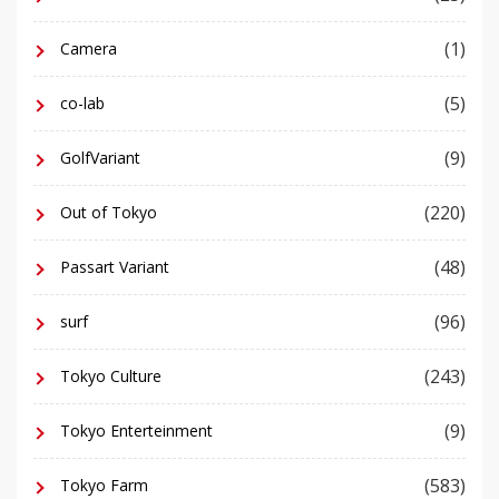
(1)
Camera
(5)
co-lab
(9)
GolfVariant
(220)
Out of Tokyo
(48)
Passart Variant
(96)
surf
(243)
Tokyo Culture
(9)
Tokyo Enterteinment
(583)
Tokyo Farm