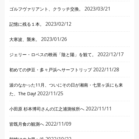
2023/03/21
ゴルフヴァリアント、クラッチ交換。
2023/02/12
記憶に残る１本。
2023/01/26
大寒波、襲来。
2022/12/17
ジェリー・ロペスの映画「陰と陽」を観て。
2022/11/28
初めての伊豆・多々戸浜へサーフトリップ
波のなかった11月、ついにその日が湘南・七里ヶ浜にも来
2022/11/25
た、The Day!
2022/11/11
小田原 杉本博司さんの江之浦測候所へ
2022/11/09
皆既月食の観測へ
2022/10/22