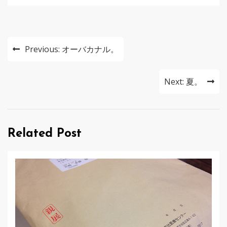
投
Previous:
オーバカナル。
稿
ナ
Next:
夏。
ビ
ゲ
Related Post
ー
シ
ョ
ン