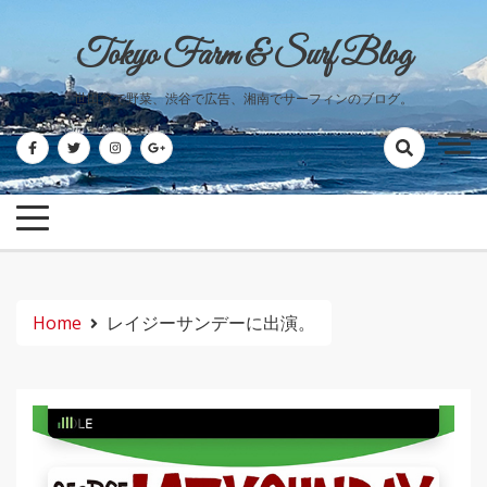
Skip
to
Tokyo Farm & Surf Blog
content
世田谷で野菜、渋谷で広告、湘南でサーフィンのブログ。
Home
レイジーサンデーに出演。