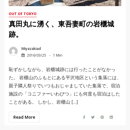
OUT OF TOKYO
真田丸に湧く、東吾妻町の岩櫃城
跡。
Miyazakiad
2016/03/25
1 Min
恥ずかしながら、岩櫃城跡には行ったことがなかっ
た。 岩櫃山のふもとにある平沢地区という集落には、
親子隣人祭りでいつもおじゃましていた集落で、宿泊
施設の「コニファーいわびつ」にも何度も宿泊はした
ことがある。 しかし、岩櫃山 […]
Read More