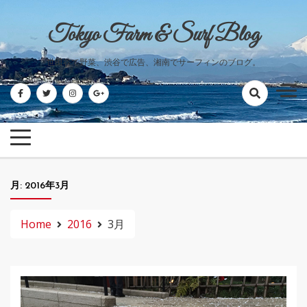
Skip
to
Tokyo Farm & Surf Blog
content
世田谷で野菜、渋谷で広告、湘南でサーフィンのブログ。
月:
2016年3月
Home
2016
3月