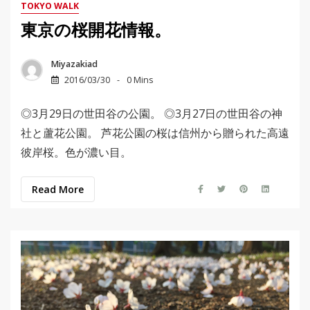
TOKYO WALK
東京の桜開花情報。
Miyazakiad
2016/03/30
0 Mins
◎3月29日の世田谷の公園。 ◎3月27日の世田谷の神
社と蘆花公園。 芦花公園の桜は信州から贈られた高遠
彼岸桜。色が濃い目。
Read More