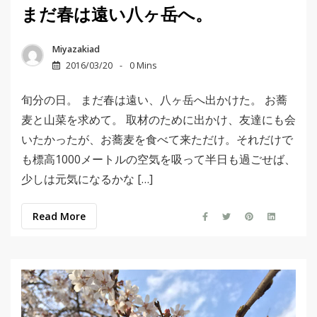
まだ春は遠い八ヶ岳へ。
Miyazakiad
2016/03/20
0 Mins
旬分の日。 まだ春は遠い、八ヶ岳へ出かけた。 お蕎
麦と山菜を求めて。 取材のために出かけ、友達にも会
いたかったが、お蕎麦を食べて来ただけ。それだけで
も標高1000メートルの空気を吸って半日も過ごせば、
少しは元気になるかな […]
Read More