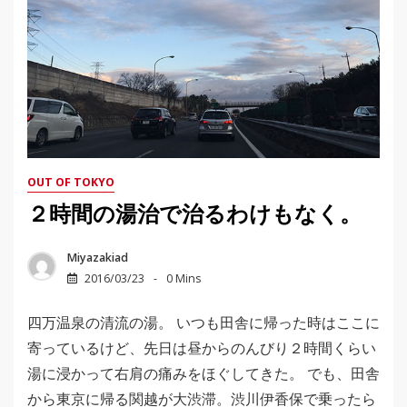
OUT OF TOKYO
２時間の湯治で治るわけもなく。
Miyazakiad
2016/03/23
0 Mins
四万温泉の清流の湯。 いつも田舎に帰った時はここに
寄っているけど、先日は昼からのんびり２時間くらい
湯に浸かって右肩の痛みをほぐしてきた。 でも、田舎
から東京に帰る関越が大渋滞。渋川伊香保で乗ったら