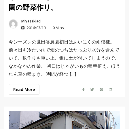
園の野菜作り。
Miyazakiad
2016/03/19
0 Mins
今シーズンの世田谷農園初日はあいにくの雨模様。
前々日も冷たい雨で畑のつちはたっぷり水分を含んで
いて、畝作りも重い上、鍬に土が付いてしまうので、
なかなかの作業。 初日はじゃがいもの種芋植え、ほう
れん草の種まき。時間が経つ […]
Read More