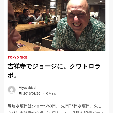
TOKYO NICE
吉祥寺でジョージに。クワトロラ
ボ。
Miyazakiad
2016/03/26
0 Mins
毎週水曜日はジョージの日。 先日23日水曜日、久し
ぶりに吉祥寺のクラブクワトロへ。 3月の60歳バース