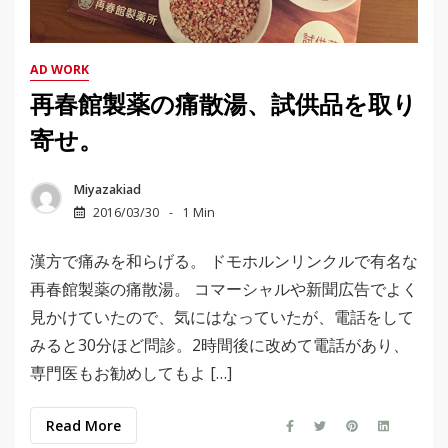
AD WORK
再春館製薬の痛散湯、試供品を取り
寄せ。
Miyazakiad
2016/03/30
1 Min
漢方で痛みを和らげる。 ドモホルンリンクルで有名な
再春館製薬の痛散湯。 コマーシャルや新聞広告でよく
見かけていたので、気にはなっていたが、電話をして
みると30分ほど問診。2時間後に改めて電話があり、
専門医もお勧めしてもよ […]
Read More