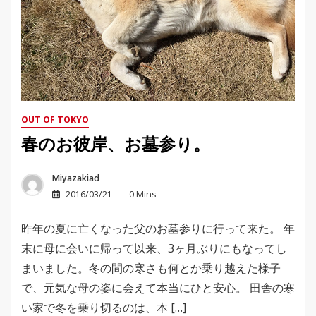
OUT OF TOKYO
春のお彼岸、お墓参り。
Miyazakiad
2016/03/21
0 Mins
昨年の夏に亡くなった父のお墓参りに行って来た。 年
末に母に会いに帰って以来、3ヶ月ぶりにもなってし
まいました。冬の間の寒さも何とか乗り越えた様子
で、元気な母の姿に会えて本当にひと安心。 田舎の寒
い家で冬を乗り切るのは、本 […]