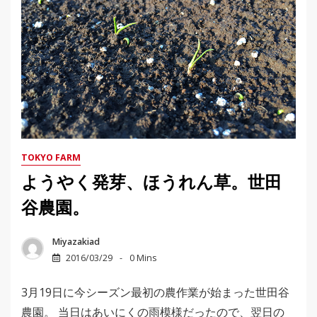
TOKYO FARM
ようやく発芽、ほうれん草。世田
谷農園。
Miyazakiad
2016/03/29
0 Mins
3月19日に今シーズン最初の農作業が始まった世田谷
農園。 当日はあいにくの雨模様だったので、翌日の