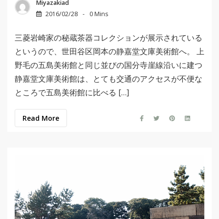
Miyazakiad
2016/02/28
0 Mins
三菱岩崎家の秘蔵茶器コレクションが展示されている
というので、世田谷区岡本の静嘉堂文庫美術館へ。 上
野毛の五島美術館と同じ並びの国分寺崖線沿いに建つ
静嘉堂文庫美術館は、とても交通のアクセスが不便な
ところで五島美術館に比べる […]
Read More