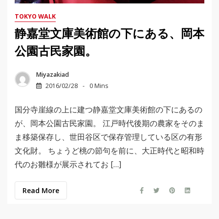
TOKYO WALK
静嘉堂文庫美術館の下にある、岡本
公園古民家園。
Miyazakiad
2016/02/28
0 Mins
国分寺崖線の上に建つ静嘉堂文庫美術館の下にあるの
が、岡本公園古民家園。 江戸時代後期の農家をそのま
ま移築保存し、世田谷区で保存管理している区の有形
文化財。 ちょうど桃の節句を前に、大正時代と昭和時
代のお雛様が展示されてお […]
Read More