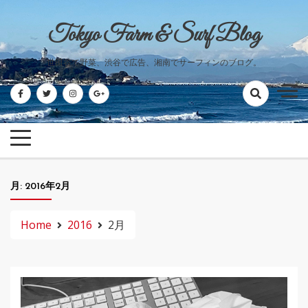
Skip
to
Tokyo Farm & Surf Blog
content
世田谷で野菜、渋谷で広告、湘南でサーフィンのブログ。
月:
2016年2月
Home
2016
2月