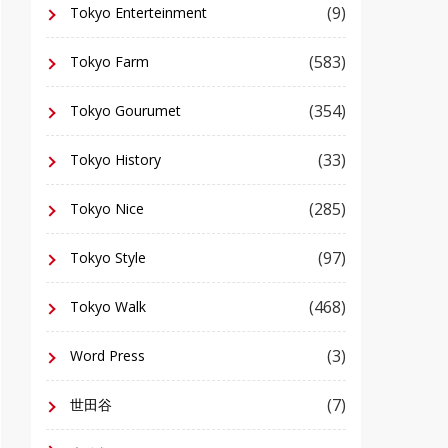
(9)
Tokyo Enterteinment
(583)
Tokyo Farm
(354)
Tokyo Gourumet
(33)
Tokyo History
(285)
Tokyo Nice
(97)
Tokyo Style
(468)
Tokyo Walk
(3)
Word Press
(7)
世田谷