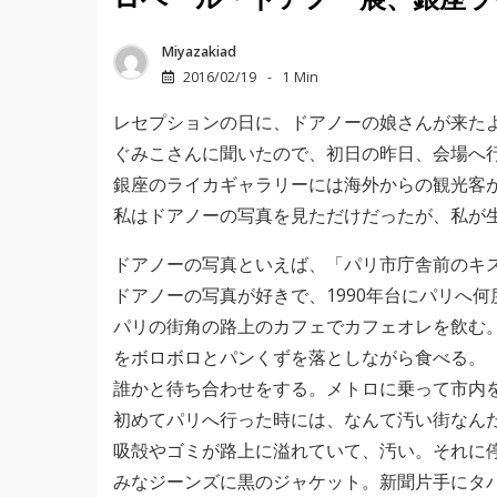
ロベール・ドアノー展、銀座ラ
Miyazakiad
2016/02/19
1 Min
レセプションの日に、ドアノーの娘さんが来た
ぐみこさんに聞いたので、初日の昨日、会場へ
銀座のライカギャラリーには海外からの観光客
私はドアノーの写真を見ただけだったが、私が
ドアノーの写真といえば、「パリ市庁舎前のキ
ドアノーの写真が好きで、1990年台にパリへ
パリの街角の路上のカフェでカフェオレを飲む
をボロボロとパンくずを落としながら食べる。
誰かと待ち合わせをする。メトロに乗って市内
初めてパリへ行った時には、なんて汚い街なん
吸殻やゴミが路上に溢れていて、汚い。それに
みなジーンズに黒のジャケット。新聞片手にタ