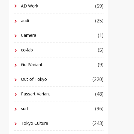
(59)
AD Work
(25)
audi
(1)
Camera
(5)
co-lab
(9)
GolfVariant
(220)
Out of Tokyo
(48)
Passart Variant
(96)
surf
(243)
Tokyo Culture