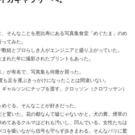
イカギャラリーへ。
よ、そんなことを恵比寿にある写真集食堂「めぐたま」のめ
行ってみた。
が数組とプロらしき人がエンジニアと盛り上がっていた。
生まれた年に撮影されたプリントもあった。
ス」が有名で、写真集も何冊か買った。
何度も足を運ぶきっかけになったことは間違いない。
。ギャルソンにチップを渡す。クロッソン（クロワッサン）
をめぐる。そんなことが好きだった。
だと驚いた。花の都なんて嘘じゃないかと。犬の糞、煙草の
停めてあるクルマはどれも汚いし、凹んでいる。女性たちは
バコを吸いながら信号も守らず歩きまわる、そんなパリに驚