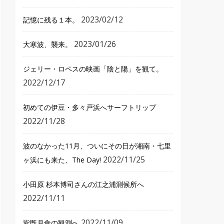
2023/02/12
記憶に残る１本。
2023/01/26
大寒波、襲来。
ジェリー・ロペスの映画「陰と陽」を観て。
2022/12/17
初めての伊豆・多々戸浜へサーフトリップ
2022/11/28
波のなかった11月、ついにその日が湘南・七里
2022/11/25
ヶ浜にも来た、The Day!
小田原 杉本博司さんの江之浦測候所へ
2022/11/11
2022/11/09
皆既月食の観測へ