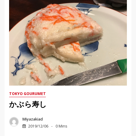
TOKYO GOURUMET
かぶら寿し
Miyazakiad
2019/12/06
0 Mins