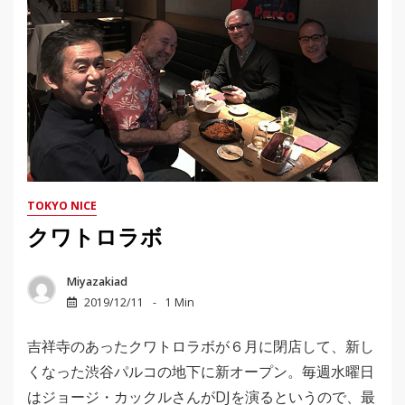
TOKYO NICE
クワトロラボ
Miyazakiad
2019/12/11
1 Min
吉祥寺のあったクワトロラボが６月に閉店して、新し
くなった渋谷パルコの地下に新オープン。毎週水曜日
はジョージ・カックルさんがDJを演るというので、最