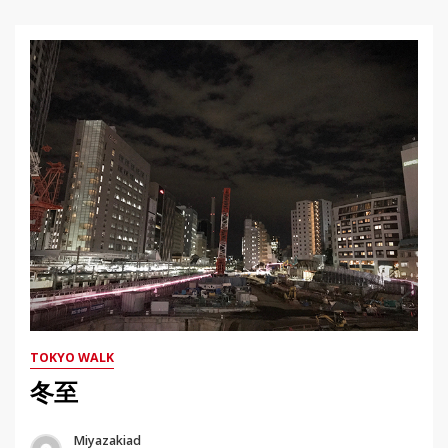
TOKYO WALK
冬至
Miyazakiad