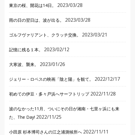
2023/03/28
東京の桜、開花は14日。
2023/03/28
雨の日の翌日は、波が出る。
2023/03/21
ゴルフヴァリアント、クラッチ交換。
2023/02/12
記憶に残る１本。
2023/01/26
大寒波、襲来。
2022/12/17
ジェリー・ロペスの映画「陰と陽」を観て。
2022/11/28
初めての伊豆・多々戸浜へサーフトリップ
波のなかった11月、ついにその日が湘南・七里ヶ浜にも来
2022/11/25
た、The Day!
2022/11/11
小田原 杉本博司さんの江之浦測候所へ