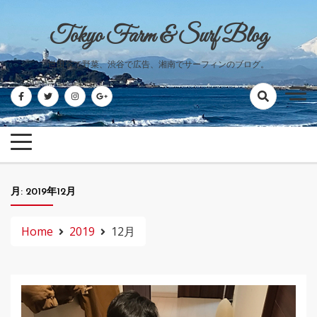
Skip
to
Tokyo Farm & Surf Blog
content
世田谷で野菜、渋谷で広告、湘南でサーフィンのブログ。
月:
2019年12月
Home
2019
12月