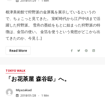
2018/01/29
1 Min
根津美術館で狩野派の金屏風を展示しているというの
で、ちょこっと見てきた。 室町時代から江戸中頃まで活
躍した狩野派。 雪舟の墨絵をもとに始まった狩野派の特
徴は、金箔の使い。 金箔を使うという発想がどこから出
てきたのか、今見 […]
Read More
TOKYO WALK
「お花茶屋 森谷邸」へ。
Miyazakiad
2018/01/28
1 Min