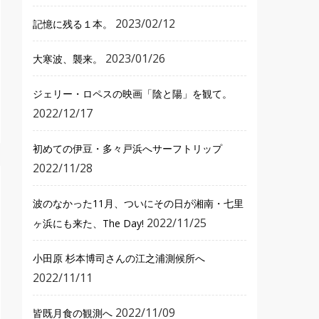
2023/02/12
記憶に残る１本。
2023/01/26
大寒波、襲来。
ジェリー・ロペスの映画「陰と陽」を観て。
2022/12/17
初めての伊豆・多々戸浜へサーフトリップ
2022/11/28
波のなかった11月、ついにその日が湘南・七里
2022/11/25
ヶ浜にも来た、The Day!
小田原 杉本博司さんの江之浦測候所へ
2022/11/11
2022/11/09
皆既月食の観測へ