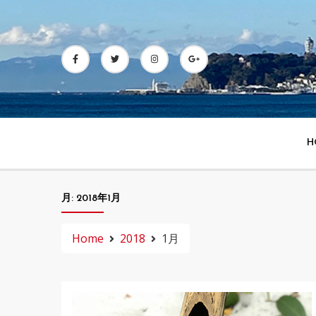
Skip
to
content
H
月:
2018年1月
Home
2018
1月