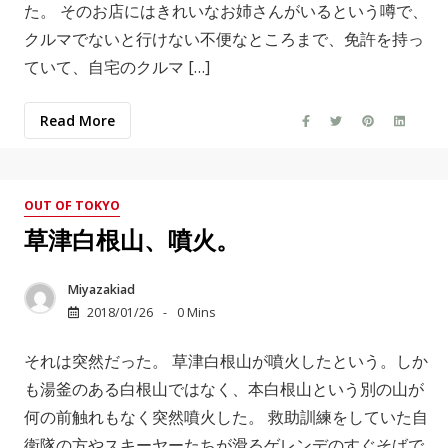
た。 そのお店にはきれいなお姉さんがいるという噂で、
クルマでないと行けない不便なところまで、免許を持っ
ていて、自宅のクルマ […]
Read More
OUT OF TOKYO
草津白根山、噴火。
Miyazakiad
2018/01/26
0 Mins
それは突然だった。 草津白根山が噴火したという。しか
も湯釜のある白根山ではなく、本白根山という別の山が
何の前触れもなく突然噴火した。 救助訓練をしていた自
衛隊の方やスキーヤーたちが滑るゲレンデのすぐそばで