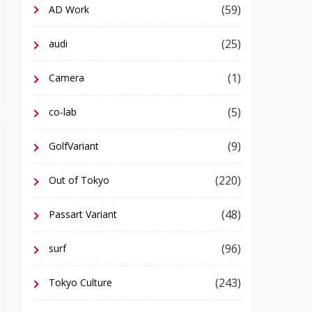
(59)
AD Work
(25)
audi
(1)
Camera
(5)
co-lab
(9)
GolfVariant
(220)
Out of Tokyo
(48)
Passart Variant
(96)
surf
(243)
Tokyo Culture