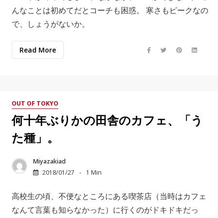
んなことは初めてだとコーチも困惑。 寒さもピークなの
で、しょうがないか。
Read More
OUT OF TOKYO
何十年ぶりかの田舎のカフェ、「う
た種」。
Miyazakiad
2018/01/27
1 Min
高校生の頃、不便なところにある喫茶店（当時はカフェ
なんて言葉も知らなかった）に行くのがドキドキだっ