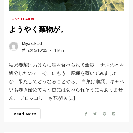
TOKYO FARM
ようやく葉物が。
Miyazakiad
2016/10/25
1 Min
結局春菊はおけらに種を食べられて全滅。 ナスの木を
処分したので、そこにもう一度種を蒔いてみました
が、果たしてどうなることやら。 白菜は順調。キャベ
ツも巻き始めてもう虫には食べられそうにもありませ
ん。 ブロッコリーも花が咲 […]
Read More