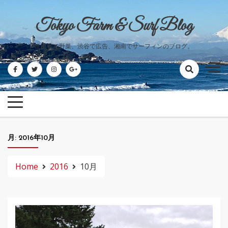
Skip
to
Tokyo Farm & Surf Blog
content
世田谷で野菜、渋谷で広告、湘南でサーフィンのブログ。
月:
2016年10月
Home
2016
10月