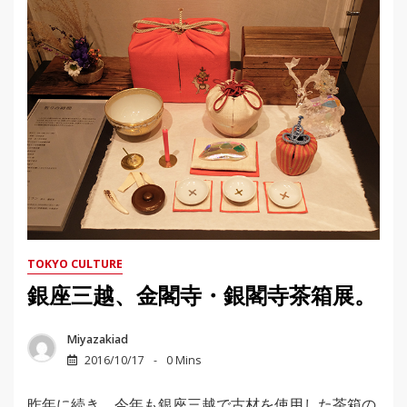
TOKYO CULTURE
銀座三越、金閣寺・銀閣寺茶箱展。
Miyazakiad
2016/10/17
0 Mins
昨年に続き、今年も銀座三越で古材を使用した茶箱の