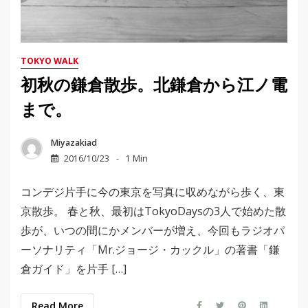
TOKYO WALK
初秋の鎌倉散歩。北鎌倉から江ノ電
まで。
Miyazakiad
2016/10/23
1 Min
コンデジ片手に今の東京を写真に収めながら歩く、東
京散歩。 春と秋、最初はTokyoDaysの3人で始めた散
歩が、いつの間にかメンバーが増え、今回もラジオパ
ーソナリティ「Mr.ジョージ・カックル」の著書「鎌
倉ガイド」を片手 […]
Read More