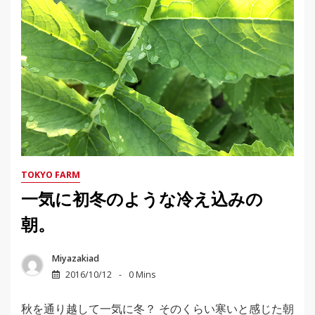
TOKYO FARM
一気に初冬のような冷え込みの
朝。
Miyazakiad
2016/10/12
0 Mins
秋を通り越して一気に冬？ そのくらい寒いと感じた朝