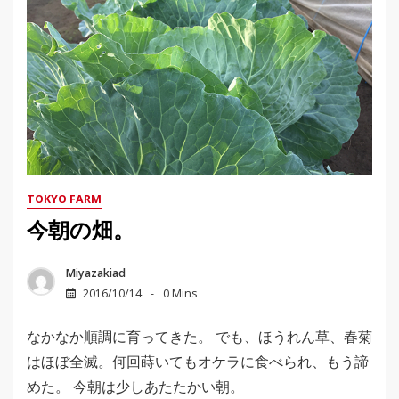
TOKYO FARM
今朝の畑。
Miyazakiad
2016/10/14
0 Mins
なかなか順調に育ってきた。 でも、ほうれん草、春菊
はほぼ全滅。何回蒔いてもオケラに食べられ、もう諦
めた。 今朝は少しあたたかい朝。