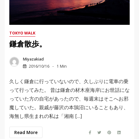
TOKYO WALK
鎌倉散歩。
Miyazakiad
2016/10/16
1 Min
久しく鎌倉に行っていないので、久しぶりに電車の乗
って行ってみた。 昔は鎌倉の材木座海岸にお世話にな
っていた方の自宅があったので、毎週末はそこへお邪
魔していた。親戚が藤沢の本鵠沼にいることもあり、
海無し県生まれの私は「湘南 […]
Read More