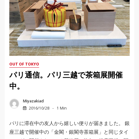
OUT OF TOKYO
パリ通信。パリ三越で茶箱展開催
中。
Miyazakiad
2016/10/28
1 Min
パリに滞在中の友人から嬉しい便りが届きました。 銀
座三越で開催中の「金閣・銀閣寺茶箱展」と同じタイ