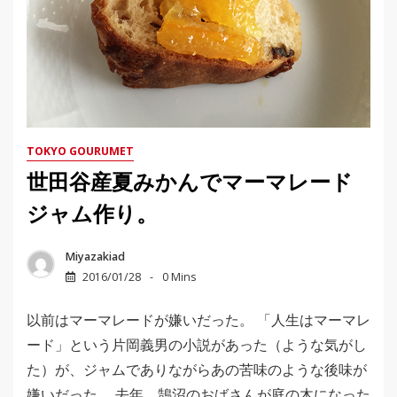
TOKYO GOURUMET
世田谷産夏みかんでマーマレード
ジャム作り。
Miyazakiad
2016/01/28
0 Mins
以前はマーマレードが嫌いだった。 「人生はマーマレ
ード」という片岡義男の小説があった（ような気がし
た）が、ジャムでありながらあの苦味のような後味が
嫌いだった。 去年、鵠沼のおばさんが庭の木になった