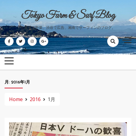
Skip
to
Tokyo Farm & Surf Blog
content
世田谷で野菜、渋谷で広告、湘南でサーフィンのブログ。
月:
2016年1月
Home
2016
1月