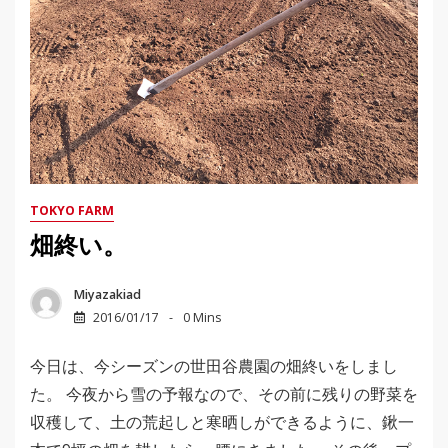
TOKYO FARM
畑終い。
Miyazakiad
2016/01/17
0 Mins
今日は、今シーズンの世田谷農園の畑終いをしまし
た。 今夜から雪の予報なので、その前に残りの野菜を
収穫して、土の荒起しと寒晒しができるように、鍬一