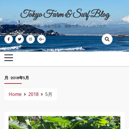
Skip
to
Tokyo Farm & Surf Blog
content
世田谷で野菜、渋谷で広告、湘南でサーフィンのブログ。
月:
2018年5月
Home
2018
5月