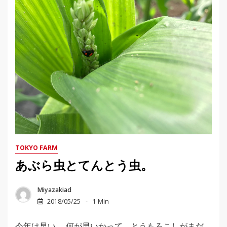
TOKYO FARM
あぶら虫とてんとう虫。
Miyazakiad
2018/05/25
1 Min
今年は早い。 何が早いかって、とうもろこしがまだ