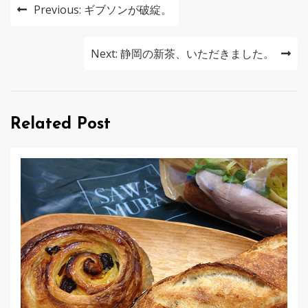
投
Previous:
ギブソンが破綻。
稿
ナ
Next:
静岡の新茶、いただきました。
ビ
ゲ
Related Post
ー
シ
ョ
ン