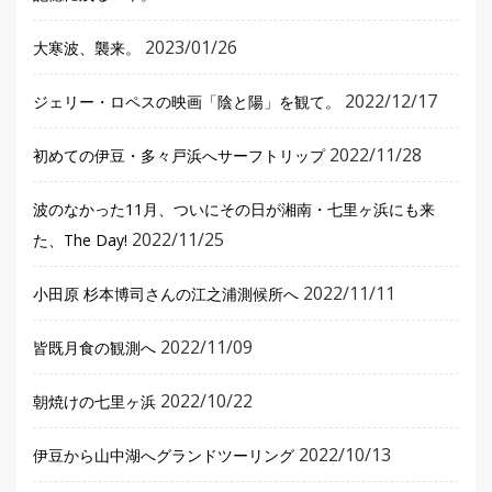
2023/01/26
大寒波、襲来。
2022/12/17
ジェリー・ロペスの映画「陰と陽」を観て。
2022/11/28
初めての伊豆・多々戸浜へサーフトリップ
波のなかった11月、ついにその日が湘南・七里ヶ浜にも来
2022/11/25
た、The Day!
2022/11/11
小田原 杉本博司さんの江之浦測候所へ
2022/11/09
皆既月食の観測へ
2022/10/22
朝焼けの七里ヶ浜
2022/10/13
伊豆から山中湖へグランドツーリング