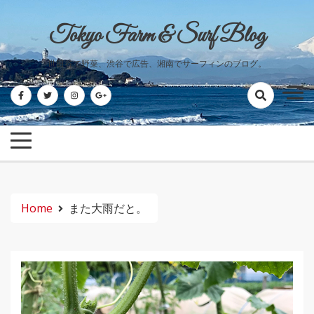
Skip
to
Tokyo Farm & Surf Blog
content
世田谷で野菜、渋谷で広告、湘南でサーフィンのブログ。
Home
また大雨だと。