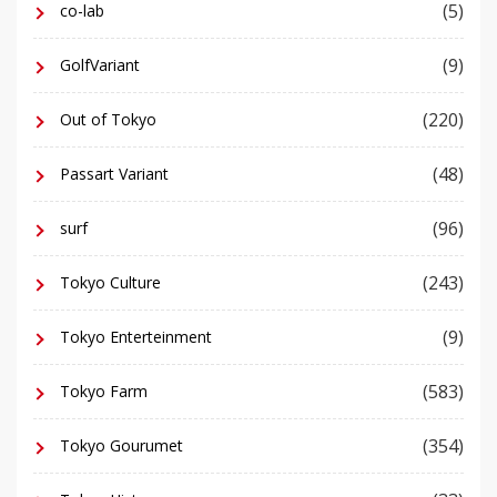
(5)
co-lab
(9)
GolfVariant
(220)
Out of Tokyo
(48)
Passart Variant
(96)
surf
(243)
Tokyo Culture
(9)
Tokyo Enterteinment
(583)
Tokyo Farm
(354)
Tokyo Gourumet