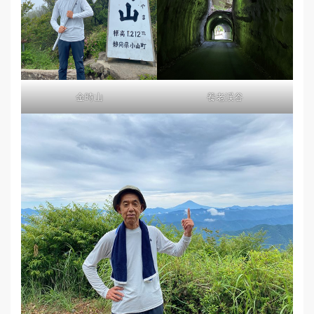
金時山
養老渓谷