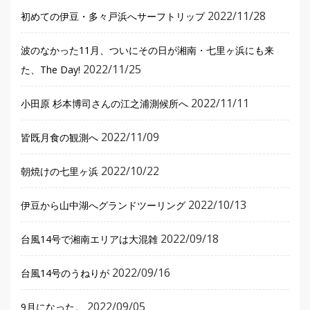
2022/11/28
初めての伊豆・多々戸浜へサーフトリップ
波のなかった11月、ついにその日が湘南・七里ヶ浜にも来
2022/11/25
た、The Day!
2022/11/11
小田原 杉本博司さんの江之浦測候所へ
2022/11/09
皆既月食の観測へ
2022/10/22
朝焼けの七里ヶ浜
2022/10/13
伊豆から山中湖へグランドツーリング
2022/09/18
台風14号で湘南エリアは大混雑
2022/09/16
台風14号のうねりが
2022/09/05
9月になった。