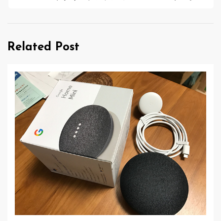
ビ
ゲ
Related Post
ー
シ
ョ
ン