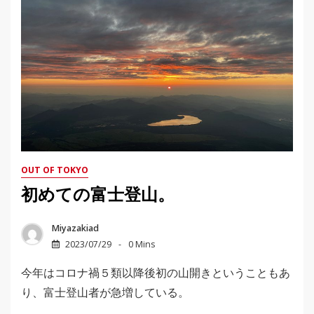
OUT OF TOKYO
初めての富士登山。
Miyazakiad
2023/07/29
0 Mins
今年はコロナ禍５類以降後初の山開きということもあ
り、富士登山者が急増している。