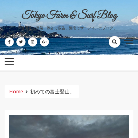
Skip
to
Tokyo Farm & Surf Blog
content
世田谷で野菜、渋谷で広告、湘南でサーフィンのブログ。
Home
初めての富士登山。