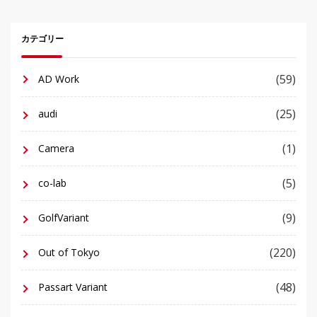
カテゴリー
(59)
AD Work
(25)
audi
(1)
Camera
(5)
co-lab
(9)
GolfVariant
(220)
Out of Tokyo
(48)
Passart Variant