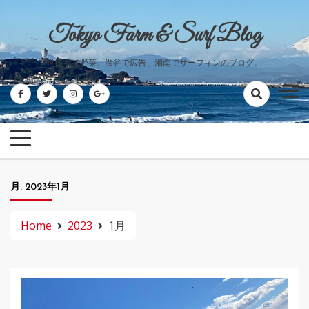
Skip
to
Tokyo Farm & Surf Blog
content
世田谷で野菜、渋谷で広告、湘南でサーフィンのブログ。
月:
2023年1月
Home
2023
1月