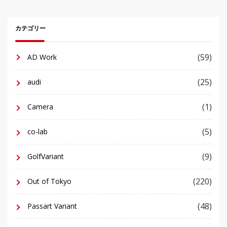
カテゴリー
(59)
AD Work
(25)
audi
(1)
Camera
(5)
co-lab
(9)
GolfVariant
(220)
Out of Tokyo
(48)
Passart Variant