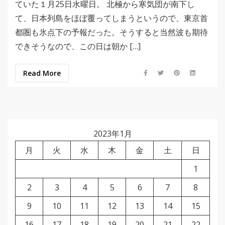
ていた１月25日水曜日。 北極から寒気団が南下し
て、日本列島をほぼ覆ってしまうというので、東京首
都圏も氷点下の予報だった。そうすると当然波も期待
できそうなので、この日は朝か […]
Read More
2023年1月
月
火
水
木
金
土
日
1
2
3
4
5
6
7
8
9
10
11
12
13
14
15
16
17
18
19
20
21
22