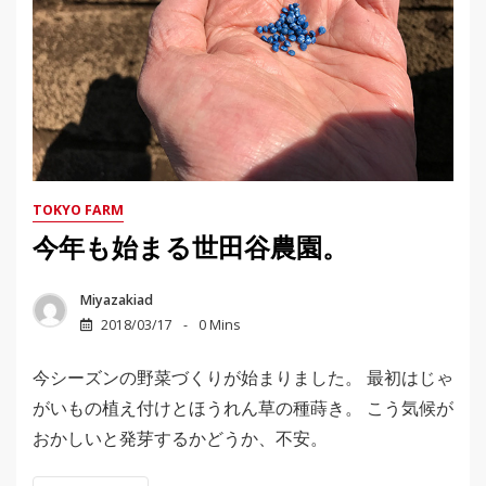
TOKYO FARM
今年も始まる世田谷農園。
Miyazakiad
2018/03/17
0 Mins
今シーズンの野菜づくりが始まりました。 最初はじゃ
がいもの植え付けとほうれん草の種蒔き。 こう気候が
おかしいと発芽するかどうか、不安。