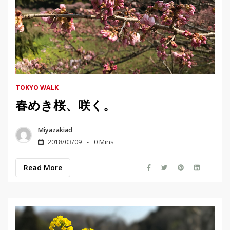
TOKYO WALK
春めき桜、咲く。
Miyazakiad
2018/03/09
0 Mins
Read More