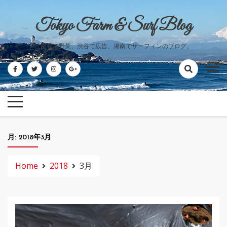
Skip
to
Tokyo Farm & Surf Blog
content
世田谷で野菜、渋谷で広告、湘南でサーフィンのブログ。
月:
2018年3月
Home
2018
3月