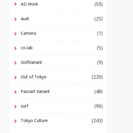
(59)
AD Work
(25)
audi
(1)
Camera
(5)
co-lab
(9)
GolfVariant
(220)
Out of Tokyo
(48)
Passart Variant
(96)
surf
(243)
Tokyo Culture