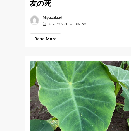
友の死
Miyazakiad
2020/07/31
0 Mins
Read More