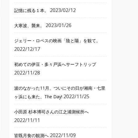
2023/02/12
記憶に残る１本。
2023/01/26
大寒波、襲来。
ジェリー・ロペスの映画「陰と陽」を観て。
2022/12/17
初めての伊豆・多々戸浜へサーフトリップ
2022/11/28
波のなかった11月、ついにその日が湘南・七里
2022/11/25
ヶ浜にも来た、The Day!
小田原 杉本博司さんの江之浦測候所へ
2022/11/11
2022/11/09
皆既月食の観測へ