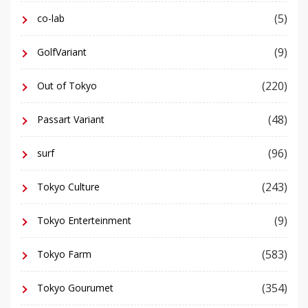
(5)
co-lab
(9)
GolfVariant
(220)
Out of Tokyo
(48)
Passart Variant
(96)
surf
(243)
Tokyo Culture
(9)
Tokyo Enterteinment
(583)
Tokyo Farm
(354)
Tokyo Gourumet