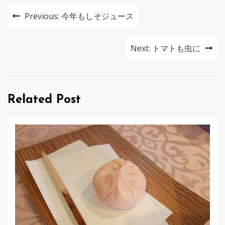
投
Previous:
今年もしそジュース
稿
ナ
Next:
トマトも虫に
ビ
ゲ
Related Post
ー
シ
ョ
ン