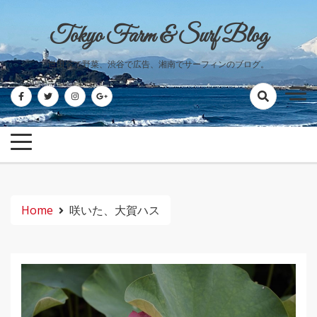
Skip
to
Tokyo Farm & Surf Blog
content
世田谷で野菜、渋谷で広告、湘南でサーフィンのブログ。
Home
咲いた、大賀ハス