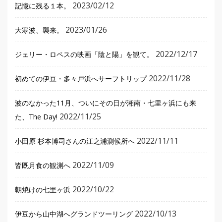
2023/02/12
記憶に残る１本。
2023/01/26
大寒波、襲来。
2022/12/17
ジェリー・ロペスの映画「陰と陽」を観て。
2022/11/28
初めての伊豆・多々戸浜へサーフトリップ
波のなかった11月、ついにその日が湘南・七里ヶ浜にも来
2022/11/25
た、The Day!
2022/11/11
小田原 杉本博司さんの江之浦測候所へ
2022/11/09
皆既月食の観測へ
2022/10/22
朝焼けの七里ヶ浜
2022/10/13
伊豆から山中湖へグランドツーリング