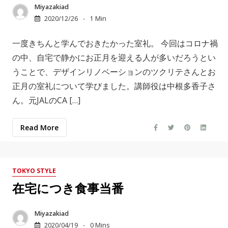
Miyazakiad
2020/12/26
1 Min
一度きちんと学んでおきたかった室礼。 今回はコロナ禍
の中、自宅で静かにお正月を迎える人が多いだろうとい
うことで、デザインリノベーションのツクリテさんとお
正月の室礼について学びました。講師役は中根多香子さ
ん。元JALのCA […]
Read More
TOKYO STYLE
在宅につき食事当番
Miyazakiad
2020/04/19
0 Mins