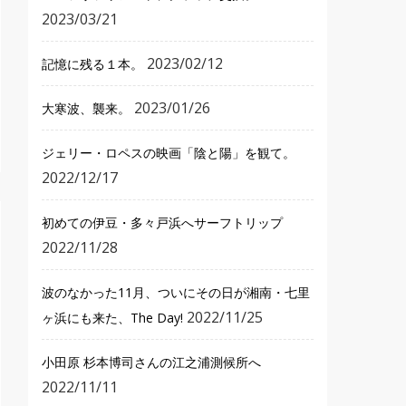
2023/03/21
2023/02/12
記憶に残る１本。
2023/01/26
大寒波、襲来。
ジェリー・ロペスの映画「陰と陽」を観て。
2022/12/17
初めての伊豆・多々戸浜へサーフトリップ
2022/11/28
波のなかった11月、ついにその日が湘南・七里
2022/11/25
ヶ浜にも来た、The Day!
小田原 杉本博司さんの江之浦測候所へ
2022/11/11