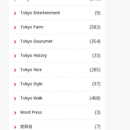
(9)
Tokyo Enterteinment
(583)
Tokyo Farm
(354)
Tokyo Gourumet
(33)
Tokyo History
(285)
Tokyo Nice
(97)
Tokyo Style
(468)
Tokyo Walk
(3)
Word Press
(7)
世田谷