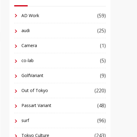
(59)
AD Work
(25)
audi
(1)
Camera
(5)
co-lab
(9)
GolfVariant
(220)
Out of Tokyo
(48)
Passart Variant
(96)
surf
(243)
Tokyo Culture