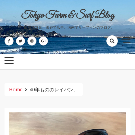
Skip
to
Tokyo Farm & Surf Blog
content
世田谷で野菜、渋谷で広告、湘南でサーフィンのブログ。
Home
40年もののレイバン。