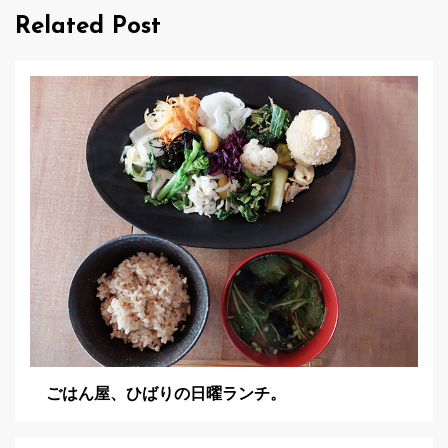
Related Post
ー
シ
ョ
ン
ごはん屋、ひばりの日曜ランチ。