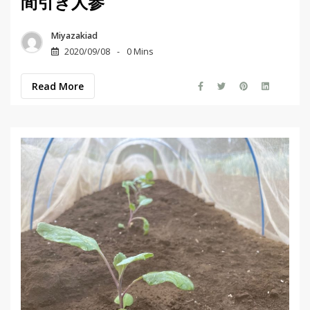
間引き人参
Miyazakiad
2020/09/08
0 Mins
Read More