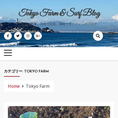
Skip
to
Tokyo Farm & Surf Blog
content
世田谷で野菜、渋谷で広告、湘南でサーフィンのブログ。
カテゴリー:
TOKYO FARM
Home
Tokyo Farm