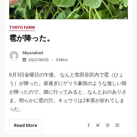
TOKYO FARM
雹が降った。
Miyazakiad
2022/06/03
0 Mins
6月3日金曜日の午後。 なんと世田谷区内で雹（ひょ
う）が降った。昼過ぎにゲリラ豪雨のような激しい雨
が降ったので、畑に行ってみると、なんとおのありさ
ま。明らかに雹の穴。キュウリは2本茎が折れてしま
った。
Read More