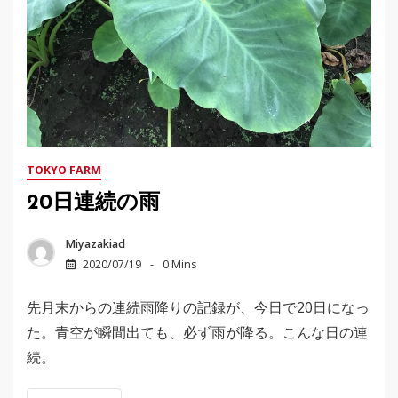
TOKYO FARM
20日連続の雨
Miyazakiad
2020/07/19
0 Mins
先月末からの連続雨降りの記録が、今日で20日になっ
た。青空が瞬間出ても、必ず雨が降る。こんな日の連
続。