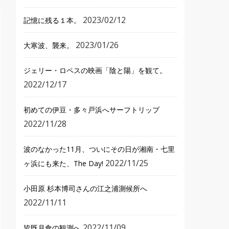
2023/02/12
記憶に残る１本。
2023/01/26
大寒波、襲来。
ジェリー・ロペスの映画「陰と陽」を観て。
2022/12/17
初めての伊豆・多々戸浜へサーフトリップ
2022/11/28
波のなかった11月、ついにその日が湘南・七里
2022/11/25
ヶ浜にも来た、The Day!
小田原 杉本博司さんの江之浦測候所へ
2022/11/11
2022/11/09
皆既月食の観測へ