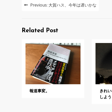
投
Previous:
大賀ハス、今年は遅いかな
稿
ナ
ビ
Related Post
ゲ
ー
シ
ョ
ン
報道事変。
きれい
しよう