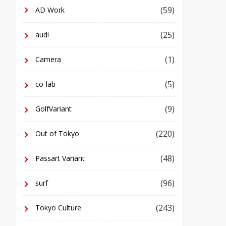
(59)
AD Work
(25)
audi
(1)
Camera
(5)
co-lab
(9)
GolfVariant
(220)
Out of Tokyo
(48)
Passart Variant
(96)
surf
(243)
Tokyo Culture