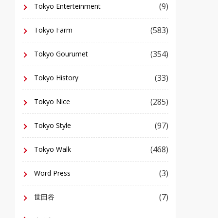
(9)
Tokyo Enterteinment
(583)
Tokyo Farm
(354)
Tokyo Gourumet
(33)
Tokyo History
(285)
Tokyo Nice
(97)
Tokyo Style
(468)
Tokyo Walk
(3)
Word Press
(7)
世田谷