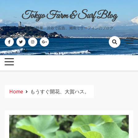
Skip
to
Tokyo Farm & Surf Blog
content
世田谷で野菜、渋谷で広告、湘南でサーフィンのブログ。
Home
もうすぐ開花、大賀ハス。