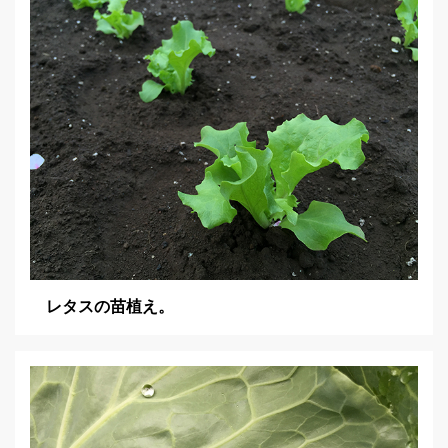
ョ
ン
レタスの苗植え。