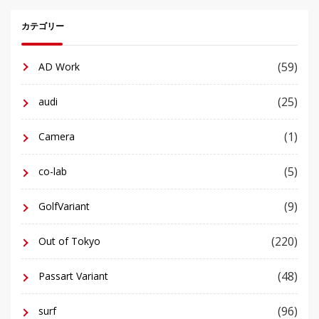
カテゴリー
(59)
AD Work
(25)
audi
(1)
Camera
(5)
co-lab
(9)
GolfVariant
(220)
Out of Tokyo
(48)
Passart Variant
(96)
surf