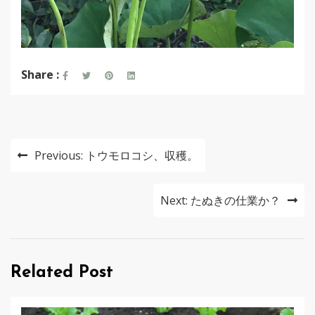
Share :
投
Previous:
トウモロコシ、収穫。
稿
ナ
Next:
たぬきの仕業か？
ビ
ゲ
Related Post
ー
シ