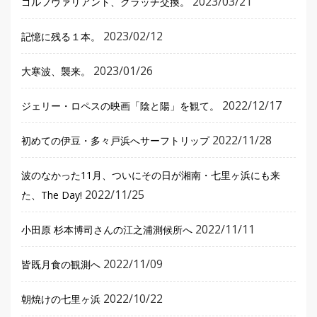
2023/03/21
ゴルフヴァリアント、クラッチ交換。
2023/02/12
記憶に残る１本。
2023/01/26
大寒波、襲来。
2022/12/17
ジェリー・ロペスの映画「陰と陽」を観て。
2022/11/28
初めての伊豆・多々戸浜へサーフトリップ
波のなかった11月、ついにその日が湘南・七里ヶ浜にも来
2022/11/25
た、The Day!
2022/11/11
小田原 杉本博司さんの江之浦測候所へ
2022/11/09
皆既月食の観測へ
2022/10/22
朝焼けの七里ヶ浜