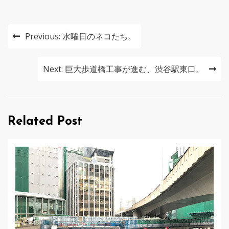
投
Previous:
水曜日のネコたち。
稿
ナ
Next:
巨大歩道橋工事が進む、渋谷駅東口。
ビ
ゲ
Related Post
ー
シ
ョ
ン