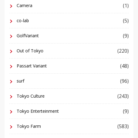
(1)
Camera
(5)
co-lab
(9)
GolfVariant
(220)
Out of Tokyo
(48)
Passart Variant
(96)
surf
(243)
Tokyo Culture
(9)
Tokyo Enterteinment
(583)
Tokyo Farm