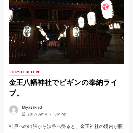
TOKYO CULTURE
金王八幡神社でビギンの奉納ライ
ブ。
Miyazakiad
2017/09/14
0 Mins
神戸への出張から渋谷へ帰ると、金王神社の境内が賑