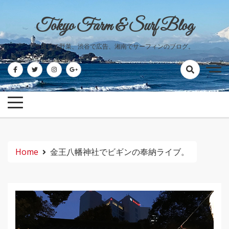
Skip
to
Tokyo Farm & Surf Blog
content
世田谷で野菜、渋谷で広告、湘南でサーフィンのブログ。
Home
金王八幡神社でビギンの奉納ライブ。