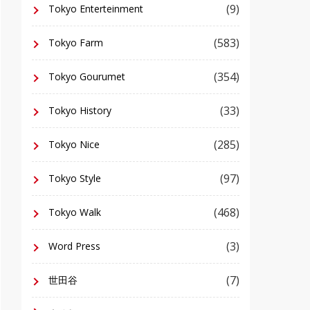
(9)
Tokyo Enterteinment
(583)
Tokyo Farm
(354)
Tokyo Gourumet
(33)
Tokyo History
(285)
Tokyo Nice
(97)
Tokyo Style
(468)
Tokyo Walk
(3)
Word Press
(7)
世田谷