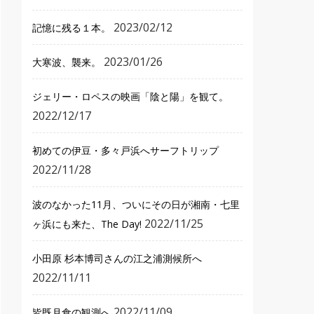
2023/02/12
記憶に残る１本。
2023/01/26
大寒波、襲来。
ジェリー・ロペスの映画「陰と陽」を観て。
2022/12/17
初めての伊豆・多々戸浜へサーフトリップ
2022/11/28
波のなかった11月、ついにその日が湘南・七里
2022/11/25
ヶ浜にも来た、The Day!
小田原 杉本博司さんの江之浦測候所へ
2022/11/11
2022/11/09
皆既月食の観測へ