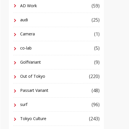
(59)
AD Work
(25)
audi
(1)
Camera
(5)
co-lab
(9)
GolfVariant
(220)
Out of Tokyo
(48)
Passart Variant
(96)
surf
(243)
Tokyo Culture