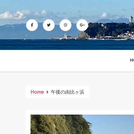
Skip
to
content
H
Home
午後の由比ヶ浜