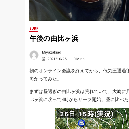
SURF
午後の由比ヶ浜
Miyazakiad
2021/10/26
0 Mins
朝のオンライン会議を終えてから、低気圧通過
向かってみた。
まずは昼過ぎの由比ヶ浜は荒れていて、大崎に
比ヶ浜に戻って4時からサーフ開始。昼に比べ