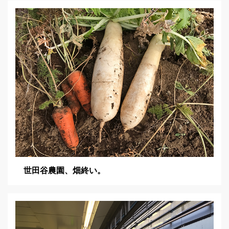
シ
ョ
ン
世田谷農園、畑終い。