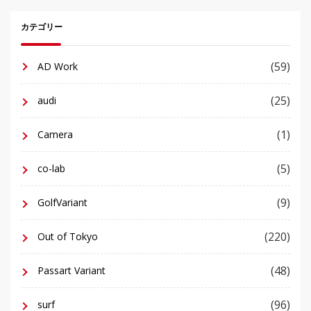
カテゴリー
(59)
AD Work
(25)
audi
(1)
Camera
(5)
co-lab
(9)
GolfVariant
(220)
Out of Tokyo
(48)
Passart Variant
(96)
surf