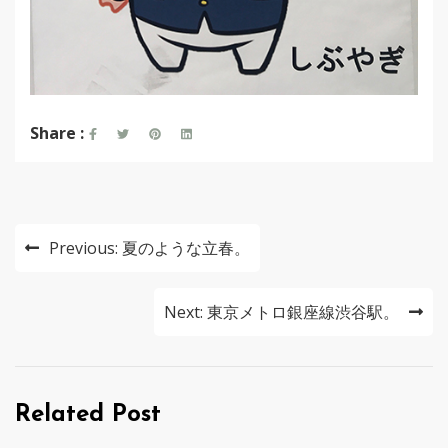
Share :
投
Previous:
夏のような立春。
稿
ナ
Next:
東京メトロ銀座線渋谷駅。
ビ
ゲ
Related Post
ー