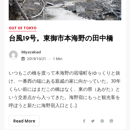
OUT OF TOKYO
台風19号。東御市本海野の田中橋
Miyazakiad
2019/10/21
1 Min
いつもこの橋を渡って本海野の宿場町をゆっくりと抜
け、一番西の端にある親戚の家に向かっていた。30年
くらい前にはまだこの橋はなく、東の県（あがた）と
いう交差点から入ってきた。海野宿にもっと観光客を
呼ぼうと新たに海野宿入口と […]
Read More