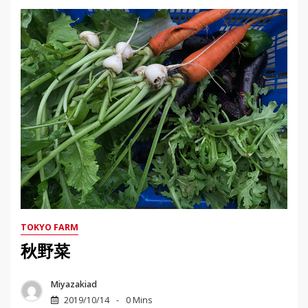
TOKYO FARM
秋野菜
Miyazakiad
2019/10/14
0 Mins