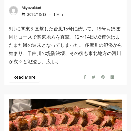
Miyazakiad
2019/10/13
1 Min
9月に関東を直撃した台風15号に続いて、19号もほぼ
同じコースで関東地方を直撃。12〜14日の3連休はま
たまた嵐の週末となってしまった。 多摩川の氾濫から
始まり、千曲川の堤防決壊、その後も東北地方の河川
が次々と氾濫し、広 […]
Read More