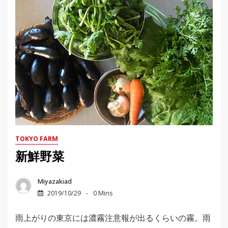
TOKYO FARM
新鮮野菜
Miyazakiad
2019/10/29
0 Mins
雨上がりの東京には濃霧注意報が出るくらいの霧。雨