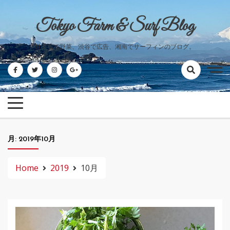
Skip
to
Tokyo Farm & Surf Blog
content
世田谷で野菜、渋谷で広告、湘南でサーフィンのブログ。
月:
2019年10月
Home
2019
10月