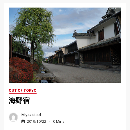
OUT OF TOKYO
海野宿
Miyazakiad
2019/10/22
0 Mins