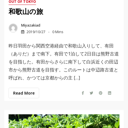
OUT OF TOKYO
和歌山の旅
Miyazakiad
2019/10/27
0 Mins
昨日羽田から関西空港経由で和歌山入りして、有田
（ありだ）まで南下。有田で1泊して2日目は熊野古道
を目指した。有田からさらに南下して白浜近くの田辺
市から熊野古道を目指す。このルートは中辺路古道と
呼ばれ、かつては京都からの主 […]
Read More