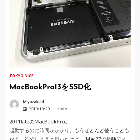
TOKYO NICE
MacBookPro13をSSD化
Miyazakiad
2019/10/20
1 Min
2011lateのMacBookPro。
起動するのに時間がかかり、もうほとんど使うことも
なく、処分しようと思ったけど、iMac27で起動ディ