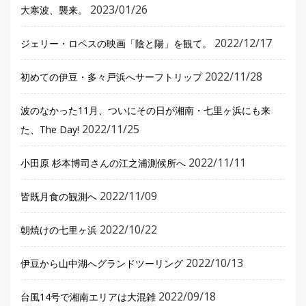
2023/01/26
大寒波、襲来。
2022/12/17
ジェリー・ロペスの映画「陰と陽」を観て。
2022/11/28
初めての伊豆・多々戸浜へサーフトリップ
波のなかった11月、ついにその日が湘南・七里ヶ浜にも来
2022/11/25
た、The Day!
2022/11/11
小田原 杉本博司さんの江之浦測候所へ
2022/11/09
皆既月食の観測へ
2022/10/22
朝焼けの七里ヶ浜
2022/10/13
伊豆から山中湖へグランドツーリング
2022/09/18
台風14号で湘南エリアは大混雑