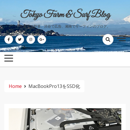
Skip
to
Tokyo Farm & Surf Blog
content
世田谷で野菜、渋谷で広告、湘南でサーフィンのブログ。
Home
MacBookPro13をSSD化