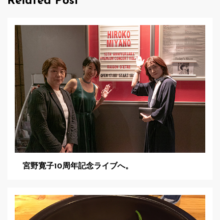
Related Post
ー
シ
ョ
ン
宮野寛子10周年記念ライブへ。