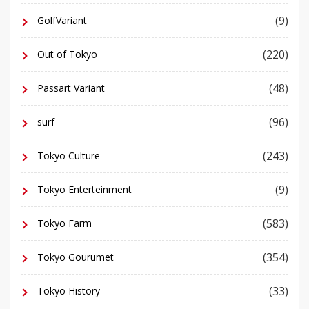
(9)
GolfVariant
(220)
Out of Tokyo
(48)
Passart Variant
(96)
surf
(243)
Tokyo Culture
(9)
Tokyo Enterteinment
(583)
Tokyo Farm
(354)
Tokyo Gourumet
(33)
Tokyo History