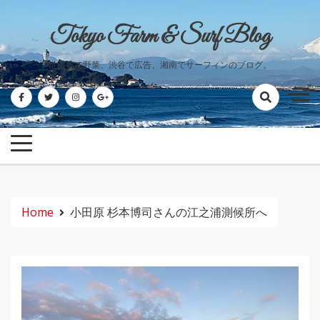
Skip
to
Tokyo Farm & Surf Blog
content
世田谷で野菜、渋谷で広告、湘南でサーフィンのブログ。
Home
小田原 杉本博司さんの江之浦測候所へ