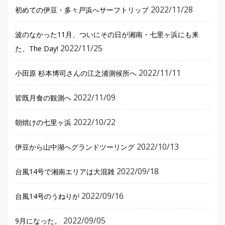
2022/11/28
初めての伊豆・多々戸浜へサーフトリップ
波のなかった11月、ついにその日が湘南・七里ヶ浜にも来
2022/11/25
た、The Day!
2022/11/11
小田原 杉本博司さんの江之浦測候所へ
2022/11/09
皆既月食の観測へ
2022/10/22
朝焼けの七里ヶ浜
2022/10/13
伊豆から山中湖へグランドツーリング
2022/09/18
台風14号で湘南エリアは大混雑
2022/09/16
台風14号のうねりが
2022/09/05
9月になった。