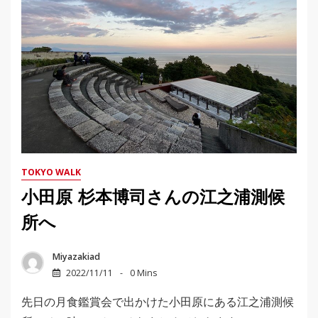
TOKYO WALK
小田原 杉本博司さんの江之浦測候
所へ
Miyazakiad
2022/11/11
0 Mins
先日の月食鑑賞会で出かけた小田原にある江之浦測候