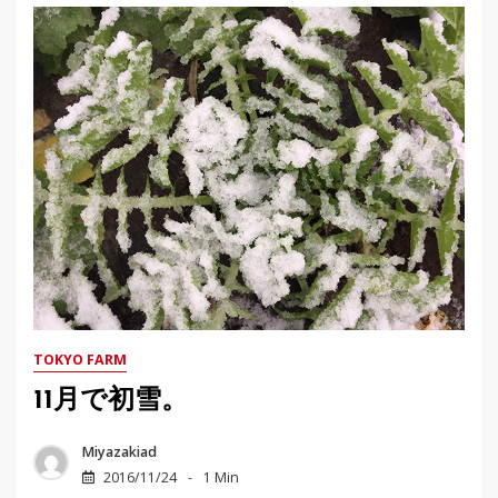
TOKYO FARM
11月で初雪。
Miyazakiad
2016/11/24
1 Min