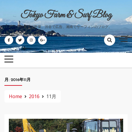
Skip
to
Tokyo Farm & Surf Blog
content
世田谷で野菜、渋谷で広告、湘南でサーフィンのブログ。
月:
2016年11月
Home
2016
11月