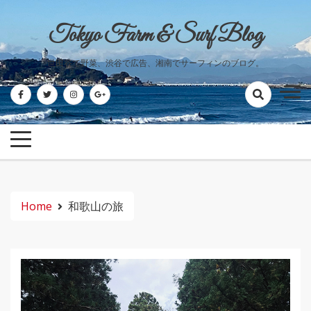
Skip
to
Tokyo Farm & Surf Blog
content
世田谷で野菜、渋谷で広告、湘南でサーフィンのブログ。
Home
和歌山の旅