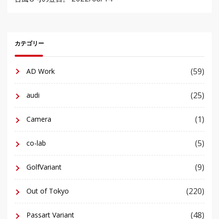
カテゴリー
(59)
AD Work
(25)
audi
(1)
Camera
(5)
co-lab
(9)
GolfVariant
(220)
Out of Tokyo
(48)
Passart Variant