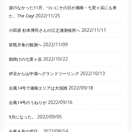
波のなかった11月、ついにその日が湘南・七里ヶ浜にも来
2022/11/25
た、The Day!
2022/11/11
小田原 杉本博司さんの江之浦測候所へ
2022/11/09
皆既月食の観測へ
2022/10/22
朝焼けの七里ヶ浜
2022/10/13
伊豆から山中湖へグランドツーリング
2022/09/18
台風14号で湘南エリアは大混雑
2022/09/16
台風14号のうねりが
2022/09/05
9月になった。
2022/08/14
台風８号の翌日。