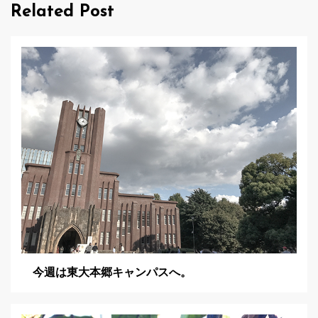
Related Post
ー
シ
ョ
ン
今週は東大本郷キャンパスへ。