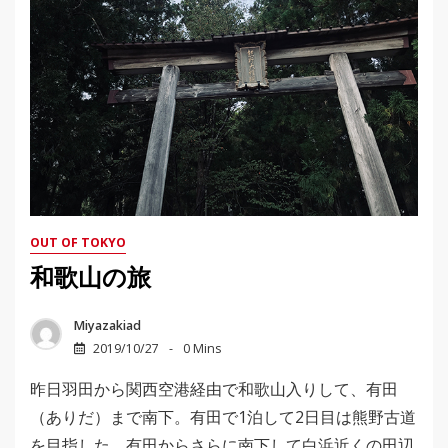
OUT OF TOKYO
和歌山の旅
Miyazakiad
2019/10/27
0 Mins
昨日羽田から関西空港経由で和歌山入りして、有田
（ありだ）まで南下。有田で1泊して2日目は熊野古道
を目指した。有田からさらに南下して白浜近くの田辺