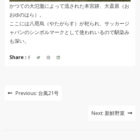
かつての大氾濫によって流された本宮跡、大斎原（お
おゆのはら）。
ここには八咫烏（やたがらす）が祀られ、サッカージ
ャパンのシンボルマークとして使われいるので馴染み
も深い。
Share :
投
Previous:
台風21号
稿
ナ
Next:
新鮮野菜
ビ
ゲ