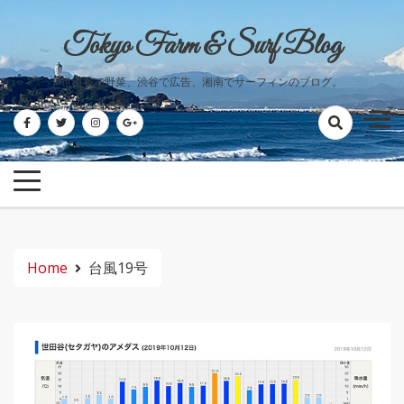
Skip
to
Tokyo Farm & Surf Blog
content
世田谷で野菜、渋谷で広告、湘南でサーフィンのブログ。
Home
台風19号