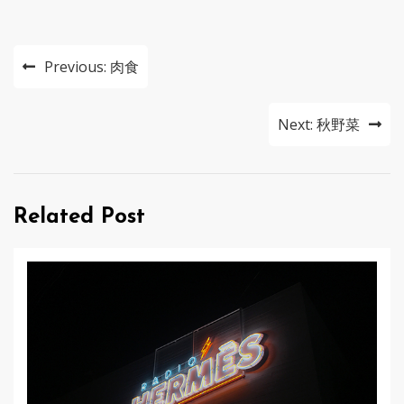
投
Previous:
肉食
稿
ナ
Next:
秋野菜
ビ
ゲ
Related Post
ー
シ
ョ
ン