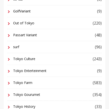
(9)
GolfVariant
(220)
Out of Tokyo
(48)
Passart Variant
(96)
surf
(243)
Tokyo Culture
(9)
Tokyo Enterteinment
(583)
Tokyo Farm
(354)
Tokyo Gourumet
(33)
Tokyo History