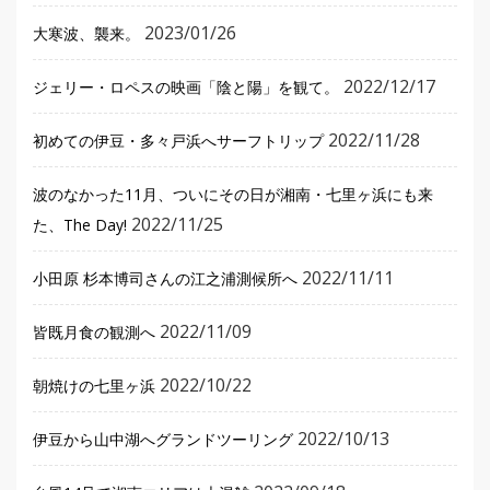
2023/01/26
大寒波、襲来。
2022/12/17
ジェリー・ロペスの映画「陰と陽」を観て。
2022/11/28
初めての伊豆・多々戸浜へサーフトリップ
波のなかった11月、ついにその日が湘南・七里ヶ浜にも来
2022/11/25
た、The Day!
2022/11/11
小田原 杉本博司さんの江之浦測候所へ
2022/11/09
皆既月食の観測へ
2022/10/22
朝焼けの七里ヶ浜
2022/10/13
伊豆から山中湖へグランドツーリング