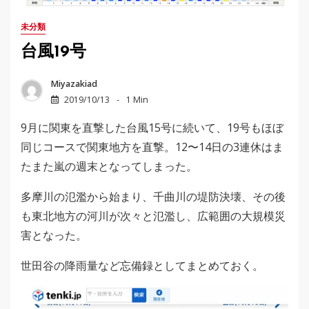
未分類
台風19号
Miyazakiad
2019/10/13
1 Min
9月に関東を直撃した台風15号に続いて、19号もほぼ
同じコースで関東地方を直撃。12〜14日の3連休はま
たまた嵐の週末となってしまった。
多摩川の氾濫から始まり、千曲川の堤防決壊、その後
も東北地方の河川が次々と氾濫し、広範囲の大規模災
害となった。
世田谷の降雨量など忘備録としてまとめておく。