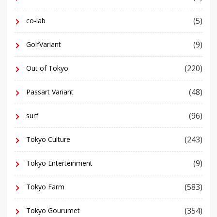
(5)
co-lab
(9)
GolfVariant
(220)
Out of Tokyo
(48)
Passart Variant
(96)
surf
(243)
Tokyo Culture
(9)
Tokyo Enterteinment
(583)
Tokyo Farm
(354)
Tokyo Gourumet