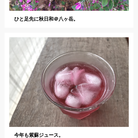
ひと足先に秋日和＠八ヶ岳。
今年も紫蘇ジュース。