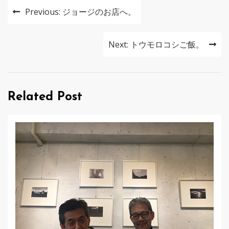
投
Previous:
ジョージのお店へ。
稿
ナ
Next:
トウモロコシご飯。
ビ
ゲ
Related Post
ー
シ
ョ
ン