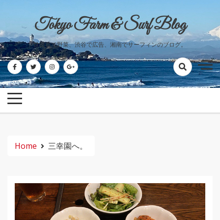
Skip
to
Tokyo Farm & Surf Blog
content
世田谷で野菜、渋谷で広告、湘南でサーフィンのブログ。
Home
三幸園へ。