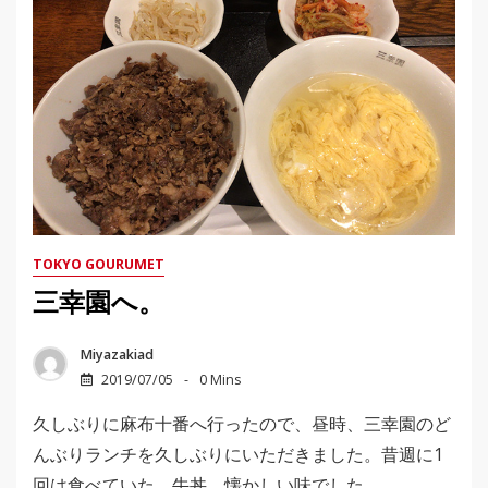
TOKYO GOURUMET
三幸園へ。
Miyazakiad
2019/07/05
0 Mins
久しぶりに麻布十番へ行ったので、昼時、三幸園のど
んぶりランチを久しぶりにいただきました。昔週に1
回は食べていた、牛丼。懐かしい味でした。