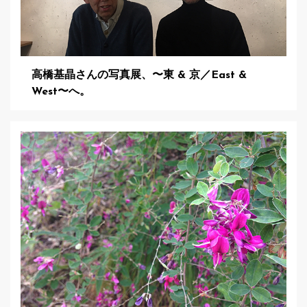
高橋基晶さんの写真展、〜東 & 京／East &
West〜へ。