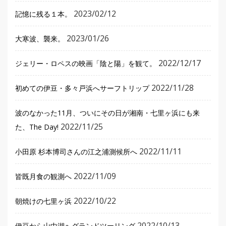
2023/02/12
記憶に残る１本。
2023/01/26
大寒波、襲来。
2022/12/17
ジェリー・ロペスの映画「陰と陽」を観て。
2022/11/28
初めての伊豆・多々戸浜へサーフトリップ
波のなかった11月、ついにその日が湘南・七里ヶ浜にも来
2022/11/25
た、The Day!
2022/11/11
小田原 杉本博司さんの江之浦測候所へ
2022/11/09
皆既月食の観測へ
2022/10/22
朝焼けの七里ヶ浜
2022/10/13
伊豆から山中湖へグランドツーリング