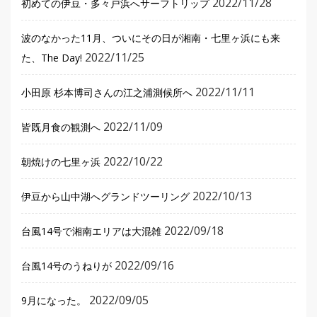
2022/11/28
初めての伊豆・多々戸浜へサーフトリップ
波のなかった11月、ついにその日が湘南・七里ヶ浜にも来
2022/11/25
た、The Day!
2022/11/11
小田原 杉本博司さんの江之浦測候所へ
2022/11/09
皆既月食の観測へ
2022/10/22
朝焼けの七里ヶ浜
2022/10/13
伊豆から山中湖へグランドツーリング
2022/09/18
台風14号で湘南エリアは大混雑
2022/09/16
台風14号のうねりが
2022/09/05
9月になった。