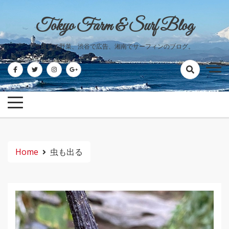
Skip
to
Tokyo Farm & Surf Blog
content
世田谷で野菜、渋谷で広告、湘南でサーフィンのブログ。
Home
虫も出る