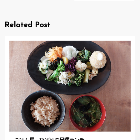
ビ
ゲ
Related Post
ー
シ
ョ
ン