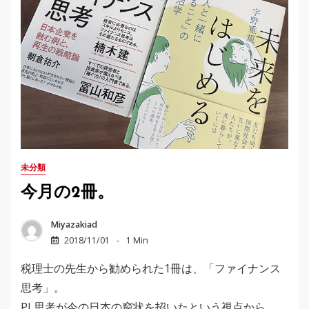
未分類
今月の2冊。
Miyazakiad
2018/11/01
1 Min
税理士の先生から勧められた1冊は、「ファイナンス
思考」。
PL思考が今の日本の窮状を招いたという視点から。