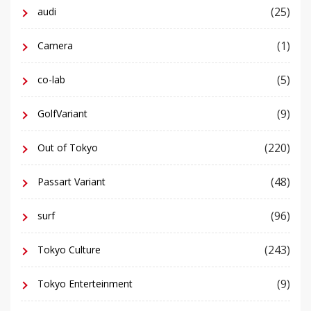
(25)
audi
(1)
Camera
(5)
co-lab
(9)
GolfVariant
(220)
Out of Tokyo
(48)
Passart Variant
(96)
surf
(243)
Tokyo Culture
(9)
Tokyo Enterteinment