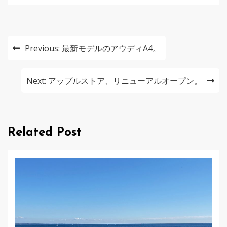
投
Previous:
最新モデルのアウディA4。
稿
ナ
Next:
アップルストア、リニューアルオープン。
ビ
ゲ
Related Post
ー
シ
ョ
ン