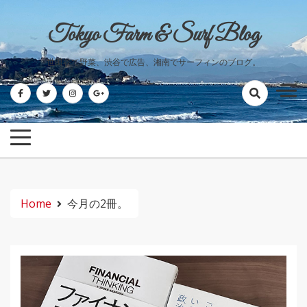
Skip
to
Tokyo Farm & Surf Blog
content
世田谷で野菜、渋谷で広告、湘南でサーフィンのブログ。
Home
今月の2冊。