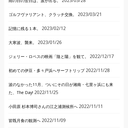
2023/03/28
雨の日の翌日は、波が出る。
2023/03/21
ゴルフヴァリアント、クラッチ交換。
2023/02/12
記憶に残る１本。
2023/01/26
大寒波、襲来。
2022/12/17
ジェリー・ロペスの映画「陰と陽」を観て。
2022/11/28
初めての伊豆・多々戸浜へサーフトリップ
波のなかった11月、ついにその日が湘南・七里ヶ浜にも来
2022/11/25
た、The Day!
2022/11/11
小田原 杉本博司さんの江之浦測候所へ
2022/11/09
皆既月食の観測へ