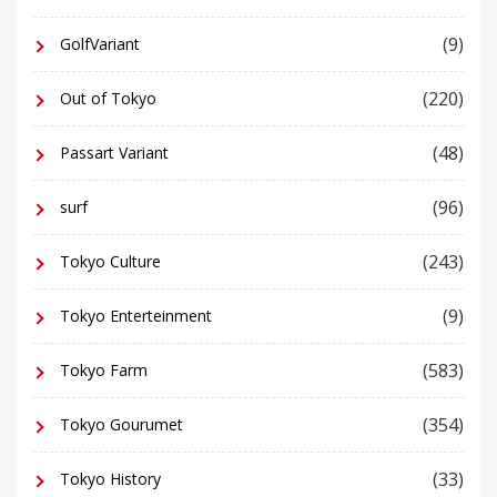
(9)
GolfVariant
(220)
Out of Tokyo
(48)
Passart Variant
(96)
surf
(243)
Tokyo Culture
(9)
Tokyo Enterteinment
(583)
Tokyo Farm
(354)
Tokyo Gourumet
(33)
Tokyo History