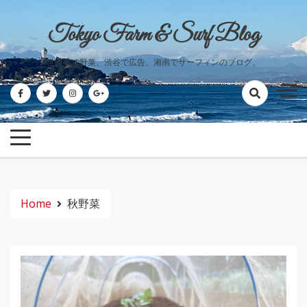
Skip
to
Tokyo Farm & Surf Blog
content
世田谷で野菜、渋谷で広告、湘南でサーフィンのブログ。
Home
秋野菜