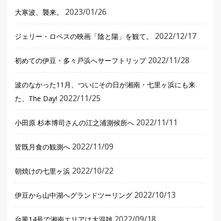
2023/01/26
大寒波、襲来。
2022/12/17
ジェリー・ロペスの映画「陰と陽」を観て。
2022/11/28
初めての伊豆・多々戸浜へサーフトリップ
波のなかった11月、ついにその日が湘南・七里ヶ浜にも来
2022/11/25
た、The Day!
2022/11/11
小田原 杉本博司さんの江之浦測候所へ
2022/11/09
皆既月食の観測へ
2022/10/22
朝焼けの七里ヶ浜
2022/10/13
伊豆から山中湖へグランドツーリング
2022/09/18
台風14号で湘南エリアは大混雑