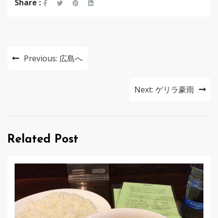
Share :
投
Previous:
広島へ
稿
ナ
Next:
ゲリラ豪雨
ビ
ゲ
Related Post
ー
シ
ョ
ン