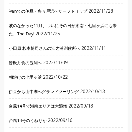
2022/11/28
初めての伊豆・多々戸浜へサーフトリップ
波のなかった11月、ついにその日が湘南・七里ヶ浜にも来
2022/11/25
た、The Day!
2022/11/11
小田原 杉本博司さんの江之浦測候所へ
2022/11/09
皆既月食の観測へ
2022/10/22
朝焼けの七里ヶ浜
2022/10/13
伊豆から山中湖へグランドツーリング
2022/09/18
台風14号で湘南エリアは大混雑
2022/09/16
台風14号のうねりが