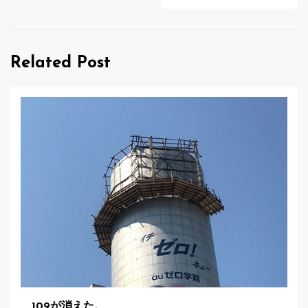
ビ
ゲ
Related Post
ー
シ
ョ
ン
109が消えた。