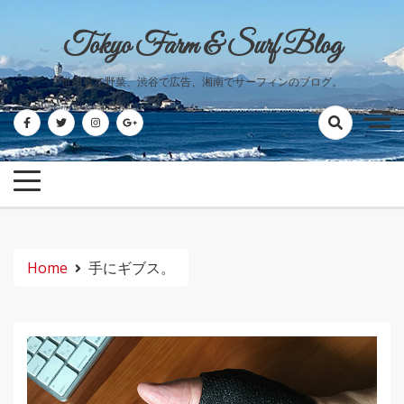
Skip
to
Tokyo Farm & Surf Blog
content
世田谷で野菜、渋谷で広告、湘南でサーフィンのブログ。
Home
手にギブス。