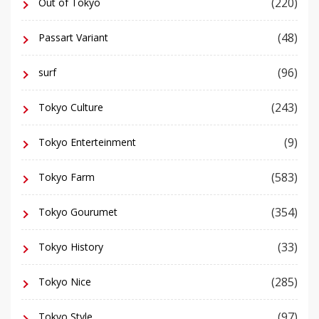
(220)
Out of Tokyo
(48)
Passart Variant
(96)
surf
(243)
Tokyo Culture
(9)
Tokyo Enterteinment
(583)
Tokyo Farm
(354)
Tokyo Gourumet
(33)
Tokyo History
(285)
Tokyo Nice
(97)
Tokyo Style