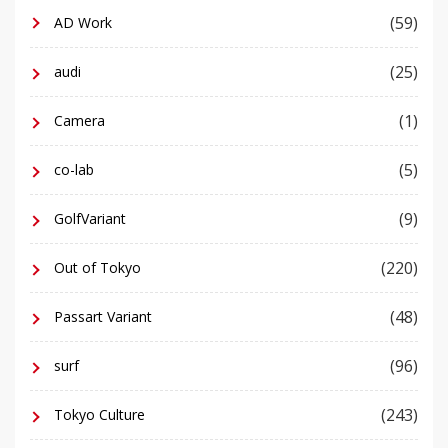
(59)
AD Work
(25)
audi
(1)
Camera
(5)
co-lab
(9)
GolfVariant
(220)
Out of Tokyo
(48)
Passart Variant
(96)
surf
(243)
Tokyo Culture