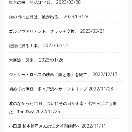
2023/03/28
東京の桜、開花は14日。
2023/03/28
雨の日の翌日は、波が出る。
2023/03/21
ゴルフヴァリアント、クラッチ交換。
2023/02/12
記憶に残る１本。
2023/01/26
大寒波、襲来。
2022/12/17
ジェリー・ロペスの映画「陰と陽」を観て。
2022/11/28
初めての伊豆・多々戸浜へサーフトリップ
波のなかった11月、ついにその日が湘南・七里ヶ浜にも来
2022/11/25
た、The Day!
2022/11/11
小田原 杉本博司さんの江之浦測候所へ