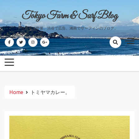
Skip
to
Tokyo Farm & Surf Blog
content
世田谷で野菜、渋谷で広告、湘南でサーフィンのブログ。
Home
トミヤマカレー。