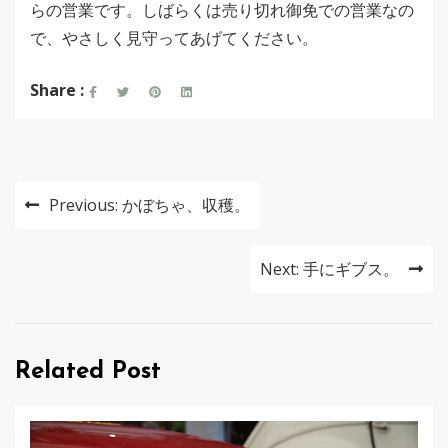
らの営業です。しばらくは売り切れ御免での営業なの
で、やさしく見守ってあげてください。
Share :
投
Previous:
かぼちゃ、収穫。
稿
ナ
Next:
手にギブス。
ビ
ゲ
Related Post
ー
シ