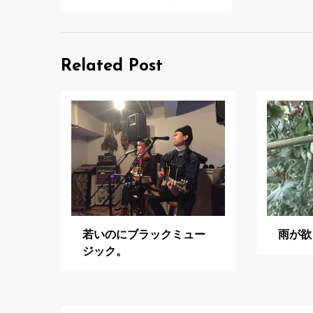
稿
ナ
ビ
Related Post
ゲ
ー
シ
ョ
ン
若いのにブラックミュー
雨が欲
ジック。