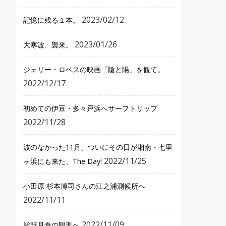
2023/02/12
記憶に残る１本。
2023/01/26
大寒波、襲来。
ジェリー・ロペスの映画「陰と陽」を観て。
2022/12/17
初めての伊豆・多々戸浜へサーフトリップ
2022/11/28
波のなかった11月、ついにその日が湘南・七里
2022/11/25
ヶ浜にも来た、The Day!
小田原 杉本博司さんの江之浦測候所へ
2022/11/11
2022/11/09
皆既月食の観測へ