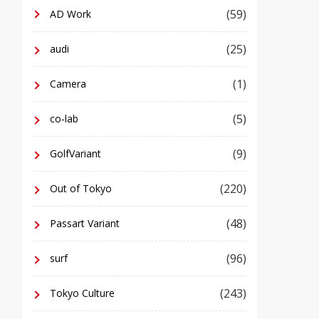
(59)
AD Work
(25)
audi
(1)
Camera
(5)
co-lab
(9)
GolfVariant
(220)
Out of Tokyo
(48)
Passart Variant
(96)
surf
(243)
Tokyo Culture