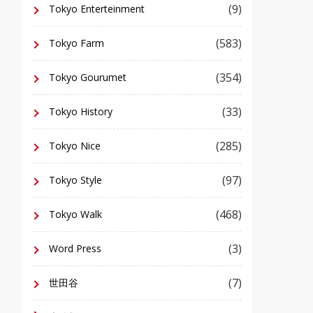
(9)
Tokyo Enterteinment
(583)
Tokyo Farm
(354)
Tokyo Gourumet
(33)
Tokyo History
(285)
Tokyo Nice
(97)
Tokyo Style
(468)
Tokyo Walk
(3)
Word Press
(7)
世田谷