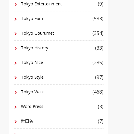
(9)
Tokyo Enterteinment
(583)
Tokyo Farm
(354)
Tokyo Gourumet
(33)
Tokyo History
(285)
Tokyo Nice
(97)
Tokyo Style
(468)
Tokyo Walk
(3)
Word Press
(7)
世田谷