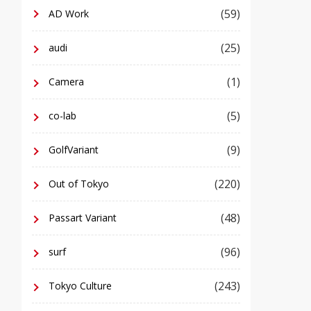
(59)
AD Work
(25)
audi
(1)
Camera
(5)
co-lab
(9)
GolfVariant
(220)
Out of Tokyo
(48)
Passart Variant
(96)
surf
(243)
Tokyo Culture