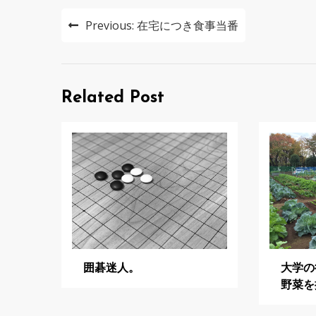
投
Previous:
在宅につき食事当番
稿
ナ
ビ
Related Post
ゲ
ー
シ
ョ
ン
囲碁迷人。
大学の
野菜を