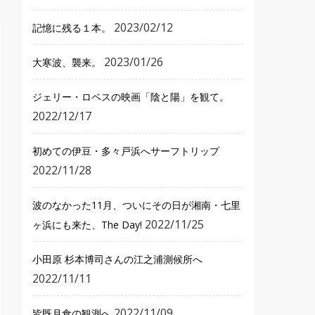
2023/02/12
記憶に残る１本。
2023/01/26
大寒波、襲来。
ジェリー・ロペスの映画「陰と陽」を観て。
2022/12/17
初めての伊豆・多々戸浜へサーフトリップ
2022/11/28
波のなかった11月、ついにその日が湘南・七里
2022/11/25
ヶ浜にも来た、The Day!
小田原 杉本博司さんの江之浦測候所へ
2022/11/11
2022/11/09
皆既月食の観測へ