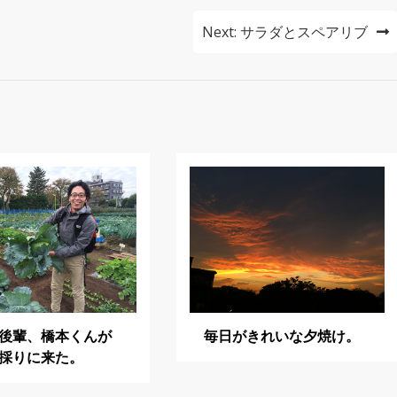
Next:
サラダとスペアリブ
後輩、橋本くんが
毎日がきれいな夕焼け。
採りに来た。