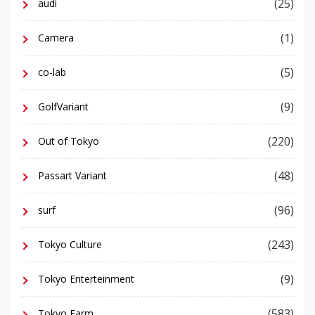
(25)
audi
(1)
Camera
(5)
co-lab
(9)
GolfVariant
(220)
Out of Tokyo
(48)
Passart Variant
(96)
surf
(243)
Tokyo Culture
(9)
Tokyo Enterteinment
(583)
Tokyo Farm