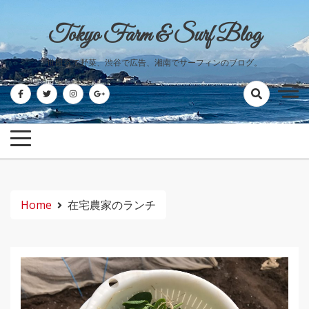
Skip
to
Tokyo Farm & Surf Blog
content
世田谷で野菜、渋谷で広告、湘南でサーフィンのブログ。
Home
在宅農家のランチ