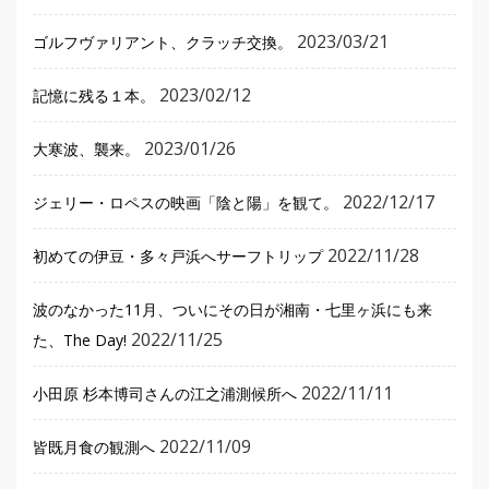
2023/03/21
ゴルフヴァリアント、クラッチ交換。
2023/02/12
記憶に残る１本。
2023/01/26
大寒波、襲来。
2022/12/17
ジェリー・ロペスの映画「陰と陽」を観て。
2022/11/28
初めての伊豆・多々戸浜へサーフトリップ
波のなかった11月、ついにその日が湘南・七里ヶ浜にも来
2022/11/25
た、The Day!
2022/11/11
小田原 杉本博司さんの江之浦測候所へ
2022/11/09
皆既月食の観測へ