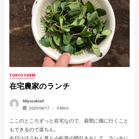
TOKYO FARM
在宅農家のランチ
Miyazakiad
2020/04/17
0 Mins
ここのところずっと在宅なので、昼間に畑に行くこと
もできるので楽ちん。
今日はほうれん草と小松菜の間引きをして、ランチに