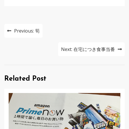
投
Previous:
筍
稿
ナ
Next:
在宅につき食事当番
ビ
ゲ
Related Post
ー
シ
ョ
ン