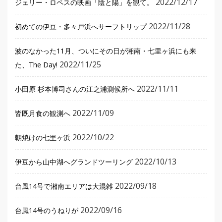
2022/12/17
ジェリー・ロペスの映画「陰と陽」を観て。
2022/11/28
初めての伊豆・多々戸浜へサーフトリップ
波のなかった11月、ついにその日が湘南・七里ヶ浜にも来
2022/11/25
た、The Day!
2022/11/11
小田原 杉本博司さんの江之浦測候所へ
2022/11/09
皆既月食の観測へ
2022/10/22
朝焼けの七里ヶ浜
2022/10/13
伊豆から山中湖へグランドツーリング
2022/09/18
台風14号で湘南エリアは大混雑
2022/09/16
台風14号のうねりが