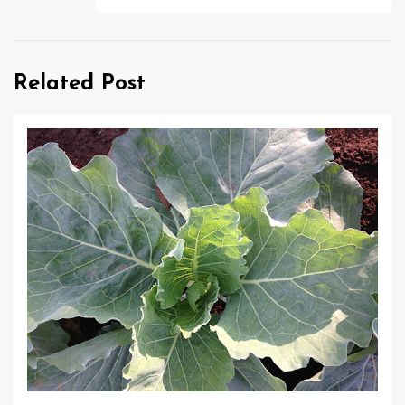
ビ
ゲ
Related Post
ー
シ
ョ
ン