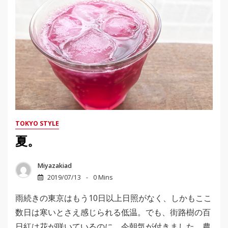
TOKYO STYLE
夏。
Miyazakiad
2019/07/13
0 Mins
雨続きの東京はもう10日以上日照がなく、しかもここ
数日は寒いとさえ感じられる低温。でも、街路樹の百
日紅は花が咲いているのに、今朝気が付きました。農