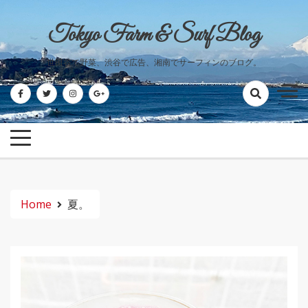
Skip
to
Tokyo Farm & Surf Blog
content
世田谷で野菜、渋谷で広告、湘南でサーフィンのブログ。
Home
夏。