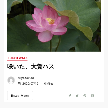
TOKYO WALK
咲いた、大賀ハス
Miyazakiad
2020/07/12
0 Mins
Read More