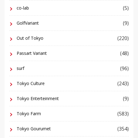
(5)
co-lab
(9)
GolfVariant
(220)
Out of Tokyo
(48)
Passart Variant
(96)
surf
(243)
Tokyo Culture
(9)
Tokyo Enterteinment
(583)
Tokyo Farm
(354)
Tokyo Gourumet