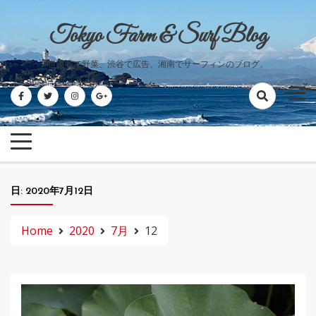
Skip
to
Tokyo Farm & Surf Blog
content
世田谷で野菜、渋谷で広告、湘南でサーフィンのブログ。
日:
2020年7月12日
Home
2020
7月
12