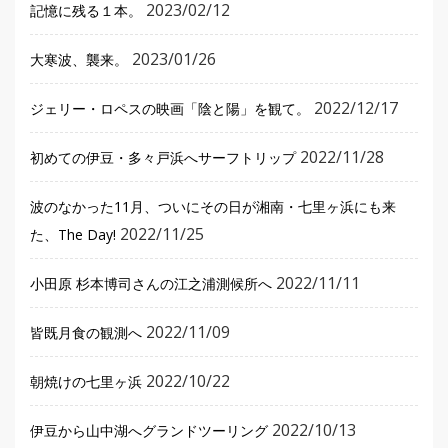
2023/02/12
記憶に残る１本。
2023/01/26
大寒波、襲来。
2022/12/17
ジェリー・ロペスの映画「陰と陽」を観て。
2022/11/28
初めての伊豆・多々戸浜へサーフトリップ
波のなかった11月、ついにその日が湘南・七里ヶ浜にも来
2022/11/25
た、The Day!
2022/11/11
小田原 杉本博司さんの江之浦測候所へ
2022/11/09
皆既月食の観測へ
2022/10/22
朝焼けの七里ヶ浜
2022/10/13
伊豆から山中湖へグランドツーリング