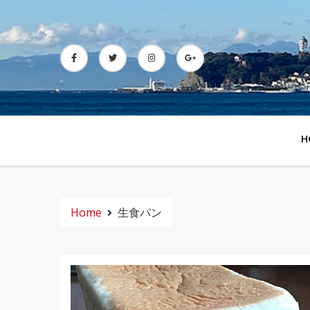
Skip
to
content
H
Home
生食パン