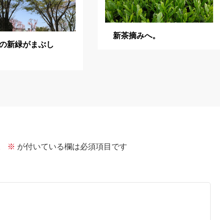
新茶摘みへ。
の新緑がまぶし
。
※
が付いている欄は必須項目です