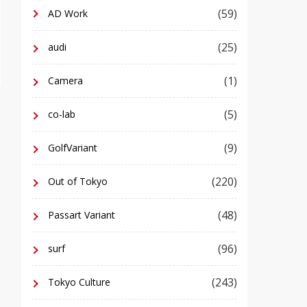
(59)
AD Work
(25)
audi
(1)
Camera
(5)
co-lab
(9)
GolfVariant
(220)
Out of Tokyo
(48)
Passart Variant
(96)
surf
(243)
Tokyo Culture