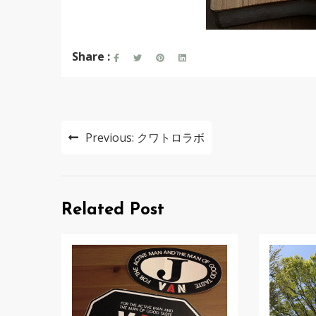
Share :
投
Previous:
クワトロラボ
稿
ナ
ビ
Related Post
ゲ
ー
シ
ョ