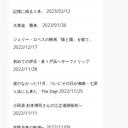
2023/02/12
記憶に残る１本。
2023/01/26
大寒波、襲来。
ジェリー・ロペスの映画「陰と陽」を観て。
2022/12/17
初めての伊豆・多々戸浜へサーフトリップ
2022/11/28
波のなかった11月、ついにその日が湘南・七里
2022/11/25
ヶ浜にも来た、The Day!
小田原 杉本博司さんの江之浦測候所へ
2022/11/11
2022/11/09
皆既月食の観測へ