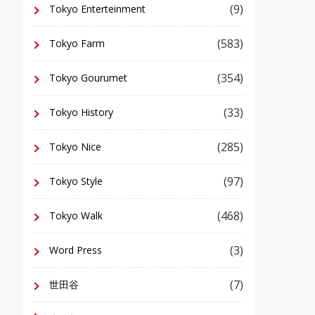
(9)
Tokyo Enterteinment
(583)
Tokyo Farm
(354)
Tokyo Gourumet
(33)
Tokyo History
(285)
Tokyo Nice
(97)
Tokyo Style
(468)
Tokyo Walk
(3)
Word Press
(7)
世田谷