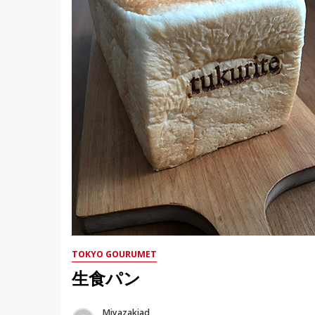
TOKYO GOURUMET
生食パン
Miyazakiad