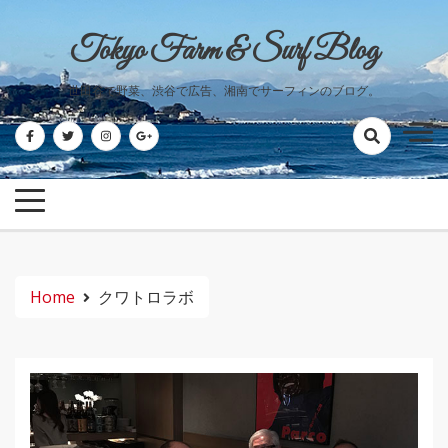
Skip
to
Tokyo Farm & Surf Blog
content
世田谷で野菜、渋谷で広告、湘南でサーフィンのブログ。
Home
クワトロラボ