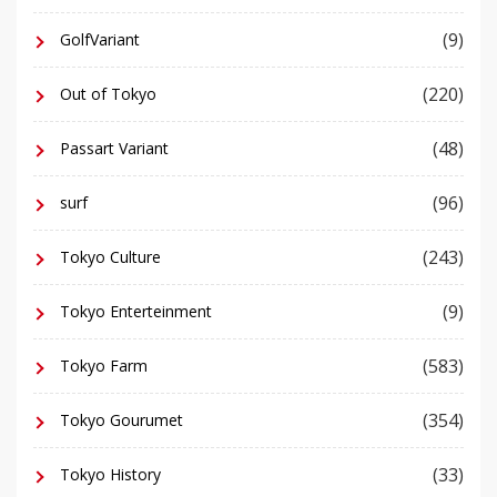
(9)
GolfVariant
(220)
Out of Tokyo
(48)
Passart Variant
(96)
surf
(243)
Tokyo Culture
(9)
Tokyo Enterteinment
(583)
Tokyo Farm
(354)
Tokyo Gourumet
(33)
Tokyo History