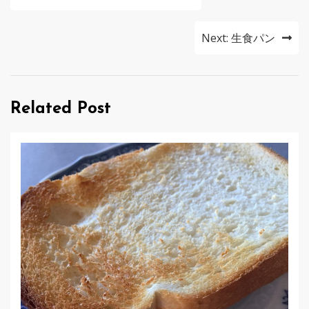
稿
ナ
Next:
生食パン
ビ
ゲ
Related Post
ー
シ
ョ
ン