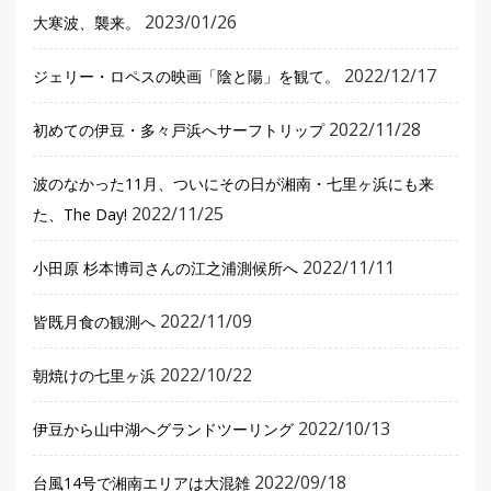
2023/01/26
大寒波、襲来。
2022/12/17
ジェリー・ロペスの映画「陰と陽」を観て。
2022/11/28
初めての伊豆・多々戸浜へサーフトリップ
波のなかった11月、ついにその日が湘南・七里ヶ浜にも来
2022/11/25
た、The Day!
2022/11/11
小田原 杉本博司さんの江之浦測候所へ
2022/11/09
皆既月食の観測へ
2022/10/22
朝焼けの七里ヶ浜
2022/10/13
伊豆から山中湖へグランドツーリング
2022/09/18
台風14号で湘南エリアは大混雑