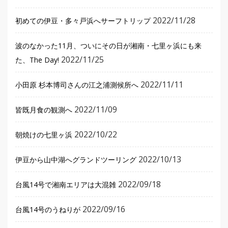
2022/11/28
初めての伊豆・多々戸浜へサーフトリップ
波のなかった11月、ついにその日が湘南・七里ヶ浜にも来
2022/11/25
た、The Day!
2022/11/11
小田原 杉本博司さんの江之浦測候所へ
2022/11/09
皆既月食の観測へ
2022/10/22
朝焼けの七里ヶ浜
2022/10/13
伊豆から山中湖へグランドツーリング
2022/09/18
台風14号で湘南エリアは大混雑
2022/09/16
台風14号のうねりが