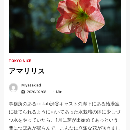
TOKYO NICE
アマリリス
Miyazakiad
2020/02/08
1 Min
事務所のあるco-lab渋谷キャストの廊下にある給湯室
に捨てられるようにおいてあった水栽培の鉢に少しづ
つ水をやっていたら、1月に芽が出始めてあっという
間につぼみが膨らんで、こんなに立派な花が咲きまし