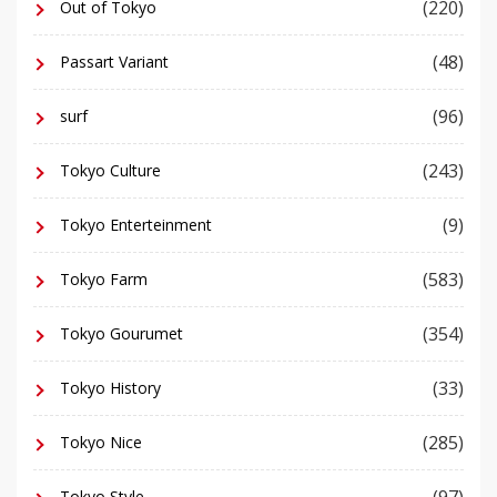
(220)
Out of Tokyo
(48)
Passart Variant
(96)
surf
(243)
Tokyo Culture
(9)
Tokyo Enterteinment
(583)
Tokyo Farm
(354)
Tokyo Gourumet
(33)
Tokyo History
(285)
Tokyo Nice
Tokyo Style