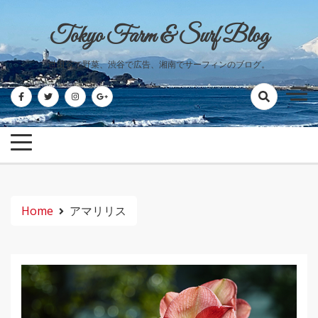
Skip
to
Tokyo Farm & Surf Blog
content
世田谷で野菜、渋谷で広告、湘南でサーフィンのブログ。
Home
アマリリス