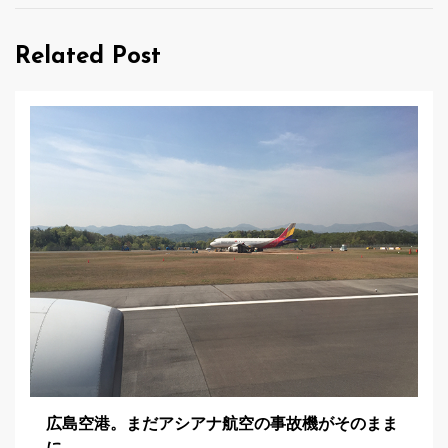
ゲ
Related Post
ー
シ
ョ
ン
広島空港。まだアシアナ航空の事故機がそのまま