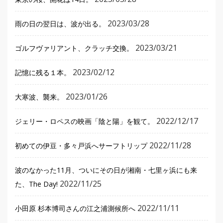
2023/03/28
雨の日の翌日は、波が出る。
2023/03/21
ゴルフヴァリアント、クラッチ交換。
2023/02/12
記憶に残る１本。
2023/01/26
大寒波、襲来。
2022/12/17
ジェリー・ロペスの映画「陰と陽」を観て。
2022/11/28
初めての伊豆・多々戸浜へサーフトリップ
波のなかった11月、ついにその日が湘南・七里ヶ浜にも来
2022/11/25
た、The Day!
2022/11/11
小田原 杉本博司さんの江之浦測候所へ