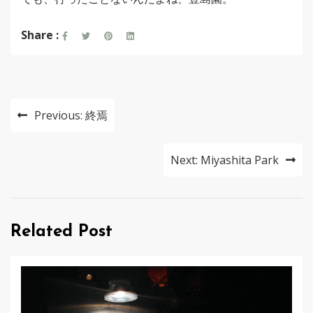
Share :
投
Previous:
終焉
稿
ナ
Next:
Miyashita Park
ビ
ゲ
Related Post
ー
シ
ョ
ン