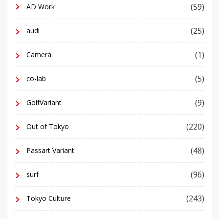
(59)
AD Work
(25)
audi
(1)
Camera
(5)
co-lab
(9)
GolfVariant
(220)
Out of Tokyo
(48)
Passart Variant
(96)
surf
(243)
Tokyo Culture