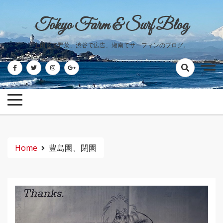
Skip
to
Tokyo Farm & Surf Blog
content
世田谷で野菜、渋谷で広告、湘南でサーフィンのブログ。
Home
豊島園、閉園