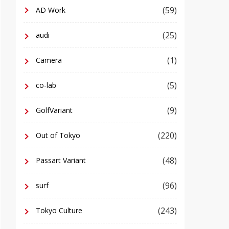
(59)
AD Work
(25)
audi
(1)
Camera
(5)
co-lab
(9)
GolfVariant
(220)
Out of Tokyo
(48)
Passart Variant
(96)
surf
(243)
Tokyo Culture