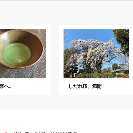
寮へ。
しだれ桜、満開