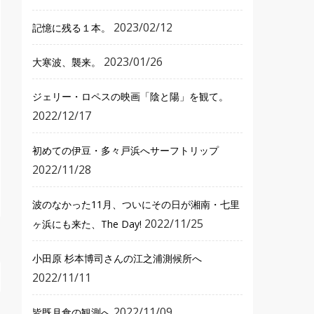
2023/02/12
記憶に残る１本。
2023/01/26
大寒波、襲来。
ジェリー・ロペスの映画「陰と陽」を観て。
2022/12/17
初めての伊豆・多々戸浜へサーフトリップ
2022/11/28
波のなかった11月、ついにその日が湘南・七里
2022/11/25
ヶ浜にも来た、The Day!
小田原 杉本博司さんの江之浦測候所へ
2022/11/11
2022/11/09
皆既月食の観測へ