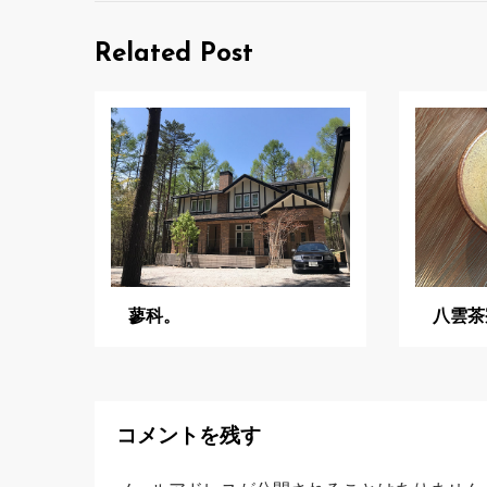
ナ
ビ
Related Post
ゲ
ー
シ
ョ
ン
蓼科。
八雲茶
コメントを残す