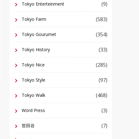
(9)
Tokyo Enterteinment
(583)
Tokyo Farm
(354)
Tokyo Gourumet
(33)
Tokyo History
(285)
Tokyo Nice
(97)
Tokyo Style
(468)
Tokyo Walk
(3)
Word Press
(7)
世田谷