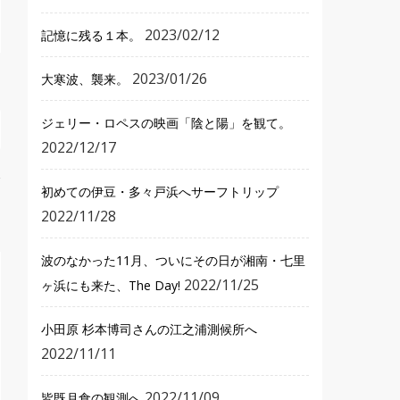
2023/02/12
記憶に残る１本。
2023/01/26
大寒波、襲来。
ジェリー・ロペスの映画「陰と陽」を観て。
2022/12/17
初めての伊豆・多々戸浜へサーフトリップ
2022/11/28
波のなかった11月、ついにその日が湘南・七里
2022/11/25
ヶ浜にも来た、The Day!
小田原 杉本博司さんの江之浦測候所へ
2022/11/11
2022/11/09
皆既月食の観測へ