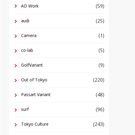
(59)
AD Work
(25)
audi
(1)
Camera
(5)
co-lab
(9)
GolfVariant
(220)
Out of Tokyo
(48)
Passart Variant
(96)
surf
(243)
Tokyo Culture