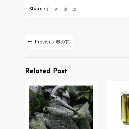
Share :
投
Previous:
春の花
稿
ナ
ビ
Related Post
ゲ
ー
シ
ョ
ン