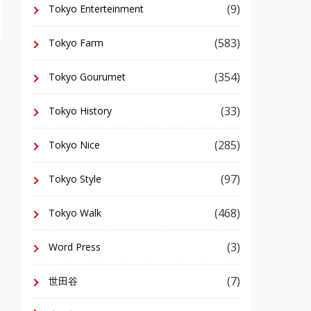
(9)
Tokyo Enterteinment
(583)
Tokyo Farm
(354)
Tokyo Gourumet
(33)
Tokyo History
(285)
Tokyo Nice
(97)
Tokyo Style
(468)
Tokyo Walk
(3)
Word Press
(7)
世田谷